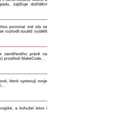
adu, zajišťuje dotřídění
ohou porovnat své síly ve
e rozhodli soutěž rozdělit
dne zaměřeného právě na
cí prostředí MakeCode...
ové, které vystavují svoje
...
rajské, a bohužel letos i