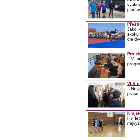
výuko
plasto
Přešti
Jako k
skoku 
dle dv
Proje
...V 
progra
VI.B n
...Nej
práce.
Krajs
I v le
nejvyš