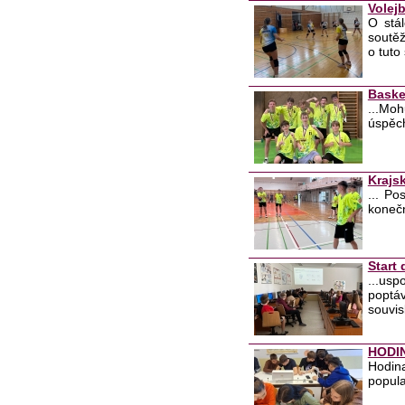
Volej
O stál
soutěž
o tuto 
Baske
...Moh
úspěc
Krajsk
... Po
konečn
Start
...usp
poptáv
souvis
HODI
Hodina
popula