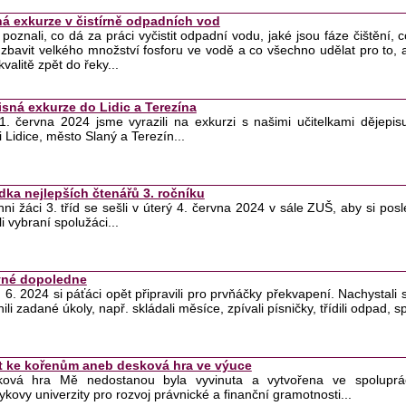
á exkurze v čistírně odpadních vod
i poznali, co dá za práci vyčistit odpadní vodu, jaké jsou fáze čištění, 
 zbavit velkého množství fosforu ve vodě a co všechno udělat pro to, 
kvalitě zpět do řeky...
isná exkurze do Lidic a Terezína
. června 2024 jsme vyrazili na exkurzi s našimi učitelkami dějepisu.
i Lidice, město Slaný a Terezín...
dka nejlepších čtenářů 3. ročníku
chni žáci 3. tříd se sešli v úterý 4. června 2024 v sále ZUŠ, aby si posle
li vybraní spolužáci...
né dopoledne
 6. 2024 si páťáci opět připravili pro prvňáčky překvapení. Nachystali s
ili zadané úkoly, např. skládali měsíce, zpívali písničky, třídili odpad, sp
t ke kořenům aneb desková hra ve výuce
sková hra Mě nedostanou byla vyvinuta a vytvořena ve spoluprác
kovy univerzity pro rozvoj právnické a finanční gramotnosti...