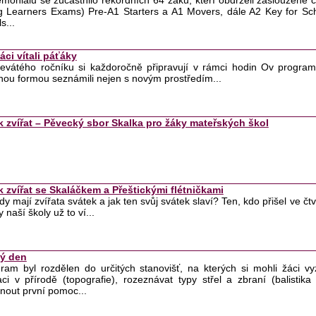
emoniálu se zúčastnilo rekordních 64 žáků, kteří obdrželi zasloužené c
 Learners Exams) Pre-A1 Starters a A1 Movers, dále A2 Key for Sch
s...
ci vítali páťáky
evátého ročníku si každoročně připravují v rámci hodin Ov program
ou formou seznámili nejen s novým prostředím...
k zvířat – Pěvecký sbor Skalka pro žáky mateřských škol
k zvířat se Skaláčkem a Přeštickými flétničkami
kdy mají zvířata svátek a jak ten svůj svátek slaví? Ten, kdo přišel ve čt
 naší školy už to ví...
ý den
gram byl rozdělen do určitých stanovišť, na kterých si mohli žáci 
aci v přírodě (topografie), rozeznávat typy střel a zbraní (balistika 
nout první pomoc...