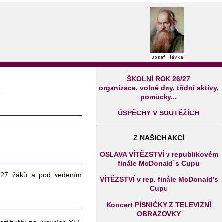
ŠKOLNÍ ROK 26/27
organizace, volné dny, třídní aktivy,
V
pomůcky...
ÚSPĚCHY V SOUTĚŽÍCH
Z NAŠICH AKCÍ
OSLAVA VÍTĚZSTVÍ v republikovém
finále McDonald`s Cupu
lo 27 žáků a pod vedením
VÍTĚZSTVÍ v rep. finále McDonald’s
Cupu
Koncert PÍSNIČKY Z TELEVIZNÍ
OBRAZOVKY