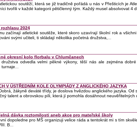
atletickou soutěží, která se již tradičně pořádá u nás v Přešticích je Atl
íci tvořili v každé kategorii pětičlenný tým. Každý musel absolvovat 4 dis
 rozhlasu 2024
nu začínají atletické soutěže, které skoro uzavírají školní rok a všichni 
váni svými učiteli, ti skládají několika početná družstva,...
né okresní kolo florbalu v Chlumčanech
ě družstva odvedla velmi pěkné výkony, těší nás ale zejména dobr
 turnaje...
CH V ÚSTŘEDNÍM KOLE OLYMPIÁDY Z ANGLICKÉHO JAZYKA
obrá, žákyně deváté třídy, je doslova hvězdou anglického jazyka. Od
čný talent a obrovskou píli, která jí pomohla dosáhnout neuvěřitelných 
delná dávka roztomilosti aneb akce pro mateřské školy
vní dopoledne pro MŠ organizuji velice ráda a tentokrát mi s tím skvěl
III. B...