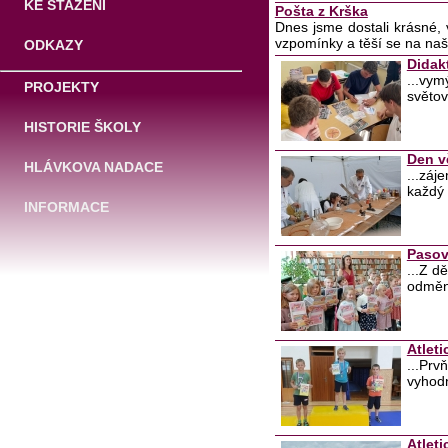
KE STAŽENÍ
Pošta z Krška
Dnes jsme dostali krásné,
vzpomínky a těší se na naš
ODKAZY
Didak
...vym
PROJEKTY
světov
HISTORIE ŠKOLY
Den v
HLÁVKOVA NADACE
...záj
každý 
INFORMACE
Pasov
...Z dě
odměn
Atleti
...Prv
vyhod
Atleti