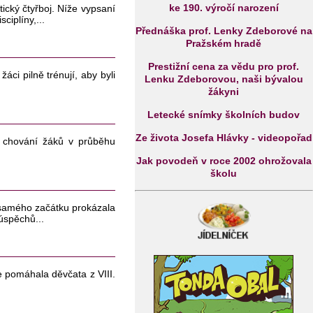
ke 190. výročí narození
etický čtyřboj. Níže vypsaní
ciplíny,...
Přednáška prof. Lenky Zdeborové na
Pražském hradě
Prestižní cena za vědu pro prof.
žáci pilně trénují, aby byli
Lenku Zdeborovou, naši bývalou
žákyni
Letecké snímky školních budov
Ze života Josefa Hlávky - videopořad
é chování žáků v průběhu
Jak povodeň v roce 2002 ohrožovala
školu
 samého začátku prokázala
úspěchů...
e pomáhala děvčata z VIII.