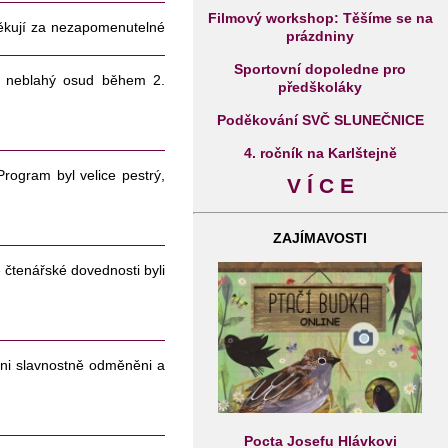
Filmový workshop: Těšíme se na
ěkují za nezapomenutelné
prázdniny
Sportovní dopoledne pro
ihl neblahý osud během 2.
předškoláky
Poděkování SVČ SLUNEČNICE
4. ročník na Karlštejně
Program byl velice pestrý,
V Í C E
ZAJÍMAVOSTI
své čtenářské dovednosti byli
hni slavnostně odměněni a
Pocta Josefu Hlávkovi