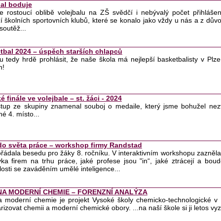
bal boduje
e rostoucí oblibě volejbalu na ZŠ svědčí i nebývalý počet přihláše
í školních sportovních klubů, které se konalo jako vždy u nás a z d
soutěž...
tbal 2024 – úspěch starších chlapců
u tedy hrdě prohlásit, že naše škola má nejlepší basketbalisty v Plze
h!
é finále ve volejbale – st. žáci - 2024
stup ze skupiny znamenal souboj o medaile, který jsme bohužel nezvl
é 4. místo...
 do světa práce – workshop firmy Randstad
ořádala besedu pro žáky 8. ročníku. V interaktivním workshopu zazněla
ka firem na trhu práce, jaké profese jsou "in“, jaké ztrácejí a bo
losti se zaváděním umělé inteligence...
NA MODERNÍ CHEMIE – FORENZNÍ ANALÝZA
 moderní chemie je projekt Vysoké školy chemicko-technologické v 
rizovat chemii a moderní chemické obory. ...na naší škole si ji letos vyzk