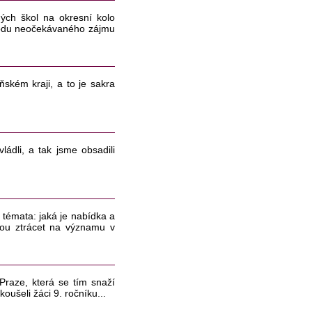
ných škol na okresní kolo
ůvodu neočekávaného zájmu
ňském kraji, a to je sakra
ádli, a tak jsme obsadili
 témata: jaká je nabídka a
udou ztrácet na významu v
Praze, která se tím snaží
oušeli žáci 9. ročníku...