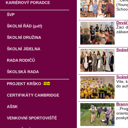
...Cer
KARIÉROVÝ PORADCE
(Young
School
ŠVP
Deváťá
ŠKOLNÍ ŘÁD (pdf)
Žáci d
zábavn
ŠKOLNÍ DRUŽINA
ŠKOLNÍ JÍDELNA
Sváte
RADA RODIČŮ
ŠKOLSKÁ RADA
Sváte
Víte, 
PROJEKT KRŠKO
do auly
CERTIFIKÁTY CAMBRIDGE
Brann
AŠSK
...Pro
orient
poskyt
VENKOVNÍ SPORTOVIŠŤĚ