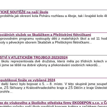
ICKÉ SOUTĚŽE na naší škole
s proběhla jak okresní kola Poháru rozhlasu a 4boje, tak i krajské kolo 4
ociálních služeb se Skaláčkem a Přeštickými flétničkami
oprovodném programu vystoupily děti z mateřských škol a od 11 hodin
koly s pěveckým sborem Skaláček a Přeštickými flétničkami...
STVÍ V ATLETICKÉM TROJBOJI 2023/2024
i školu reprezentovala dvě družstva, která měla po třídních kolech 
i jsme se těšili na dobré výkony a překonávání osobních rekordů...
epublikové finále ve vybíjené 2024
í další šancí bylo bojovat o 5. – 8. místo. V této skupině jsme soupeř
ce, ZŠ Skřivany z Královéhradeckého kraje a ZŠ Děčín z kraje Ústec
prohře...
ze do výukového a školícího střediska firmy EKODEPON s.r.o. v Č
evátého ročníku naší školy navštívili koncem května a začátkem června