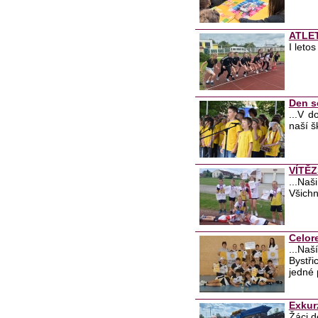
ATLET
I leto
Den s
...V d
naší š
VÍTĚZ
...Naš
Všichn
Celor
...Naš
Bystři
jedné 
Exkur
Žáci d