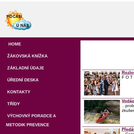
HOME
ŽÁKOVSKÁ KNÍŽKA
ZÁKLADNÍ ÚDAJE
Rozlo
F O T 
ÚŘEDNÍ DESKA
KONTAKTY
Vodác
TŘÍDY
...pr
zkušen
VÝCHOVNÝ PORADCE A
METODIK PREVENCE
Předá