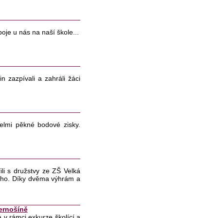
boje u nás na naší škole...
 zazpívali a zahráli žáci
velmi pěkné bodové zisky.
ili s družstvy ze ZŠ Velká
kého. Díky dvěma výhrám a
ernošíně
 v rámci exkurze školící a