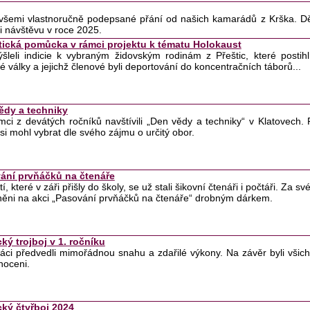
 všemi vlastnoručně podepsané přání od našich kamarádů z Krška. D
i návštěvu v roce 2025.
tická pomůcka v rámci projektu k tématu Holokaust
ýšleli indicie k vybraným židovským rodinám z Přeštic, které post
é války a jejichž členové byli deportování do koncentračních táborů...
ědy a techniky
emci z devátých ročníků navštívili „Den vědy a techniky“ v Klatovech. 
si mohl vybrat dle svého zájmu o určitý obor.
ání prvňáčků na čtenáře
tí, které v záři přišly do školy, se už stali šikovní čtenáři i počtáři. Za 
ěni na akci „Pasování prvňáčků na čtenáře“ drobným dárkem.
cký trojboj v 1. ročníku
ňáci předvedli mimořádnou snahu a zdařilé výkony. Na závěr byli všic
noceni.
cký čtyřboj 2024