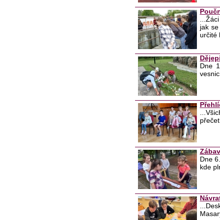
Poučn
...Žác
jak se
určité 
Dějep
Dne 11
vesnic
Přehlí
...Vši
přečet
Zábav
Dne 6.
kde pln
Návra
...De
Masary