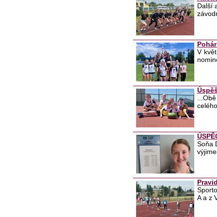
Další 
závodn
Pohár
V květ
nomino
Úspěš
...Ob
celého
ÚSPĚ
Soňa D
výjime
Pravi
Sporto
A a z V