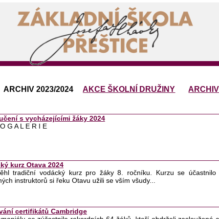
ARCHIV 2023/2024
AKCE ŠKOLNÍ DRUŽINY
ARCHI
učení s vycházejícími žáky 2024
O G A L E R I E
ký kurz Otava 2024
oběhl tradiční vodácký kurz pro žáky 8. ročníku. Kurzu se účastni
ých instruktorů si řeku Otavu užili se vším všudy...
vání certifikátů Cambridge