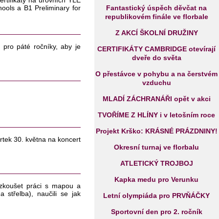
ertifikáty na úrovních YLE
ools a B1 Preliminary for
Fantastický úspěch děvčat na
republikovém finále ve florbale
Z AKCÍ ŠKOLNÍ DRUŽINY
 pro páté ročníky, aby je
CERTIFIKÁTY CAMBRIDGE otevírají
dveře do světa
O přestávce v pohybu a na čerstvém
vzduchu
MLADÍ ZÁCHRANÁŘI opět v akci
TVOŘÍME Z HLÍNY i v letošním roce
Projekt Krško: KRÁSNÉ PRÁZDNINY!
vrtek 30. května na koncert
Okresní turnaj ve florbalu
ATLETICKÝ TROJBOJ
Kapka medu pro Verunku
vyzkoušet práci s mapou a
a střelba), naučili se jak
Letní olympiáda pro PRVŇÁČKY
Sportovní den pro 2. ročník