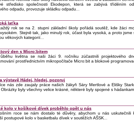
vé středisko společnosti Ekodepon, která se zabývá tříděním odp
vého odpadu, provozuje skládku odpadu...
cká laťka
aždý rok se na 2. stupni základní školy pořádá soutěž, kde žáci m
vysokém. Stejně tak, jako minulý rok, účast byla vysoká, a proto jsme s
ou věkových kategorií...
ktový den s Micro:bitem
průběhu května se naši žáci 9. ročníku zúčastnili projektového 
mování prostřednictvím mikropočítače Micro:bit a blokové programova
a výstavě Hádej, hledej, pozoruj
více nás zde zaujaly práce našich žákyň Sáry Mertlové a Elišky Stark
 Obrázky byly všechny velice krásné, některé byly spojené s hádankami
ké kolo v košíkové dívek proběhlo opět u nás
tošním roce se nám dostalo té důvěry, abychom u nás uskutečnili k
ší postupové kolo v basketbalu dívek v soutěžích AŠSK...