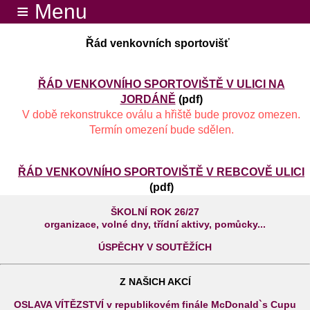
≡ Menu
Řád venkovních sportovišť
ŘÁD VENKOVNÍHO SPORTOVIŠTĚ V ULICI NA
JORDÁNĚ
(pdf)
V době rekonstrukce oválu a hřiště bude provoz omezen.
Termín omezení bude sdělen.
ŘÁD VENKOVNÍHO SPORTOVIŠTĚ V REBCOVĚ ULICI
(pdf)
ŠKOLNÍ ROK 26/27
organizace, volné dny, třídní aktivy, pomůcky...
ÚSPĚCHY V SOUTĚŽÍCH
Z NAŠICH AKCÍ
OSLAVA VÍTĚZSTVÍ v republikovém finále McDonald`s Cupu