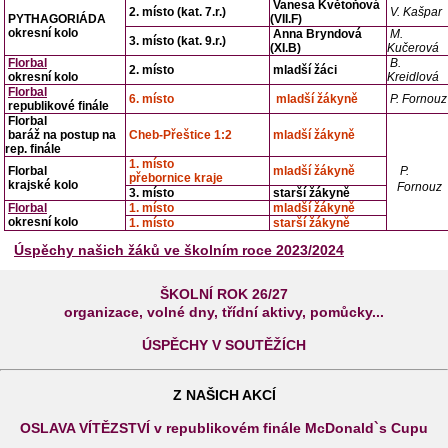
Vanesa Květoňová
2. místo (kat. 7.r.)
V. Kašpar
PYTHAGORIÁDA
(VII.F)
okresní kolo
Anna Bryndová
M.
3. místo (kat. 9.r.)
(XI.B)
Kučerová
Florbal
B.
2. místo
mladší žáci
okresní kolo
Kreidlová
Florbal
6. místo
mladší žákyně
P. Fornouz
republikové finále
Florbal
baráž na postup na
Cheb-Přeštice 1:2
mladší žákyně
rep. finále
1. místo
Florbal
mladší žákyně
P.
přebornice kraje
krajské kolo
Fornouz
3. místo
starší žákyně
Florbal
1. místo
mladší žákyně
okresní kolo
1. místo
starší žákyně
Úspěchy našich žáků ve školním roce 2023/2024
ŠKOLNÍ ROK 26/27
organizace, volné dny, třídní aktivy, pomůcky...
ÚSPĚCHY V SOUTĚŽÍCH
Z NAŠICH AKCÍ
OSLAVA VÍTĚZSTVÍ v republikovém finále McDonald`s Cupu