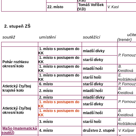
(V.B)
Tomáš Voříšek
22. místo
V. Kasl
(V.D)
2. stupeň ZŠ
učite
soutěž
umístění
soutěžící
(trenér)
1. místo s postupem do
mladší dívky
KK
P. Fornouz
1. místo s postupem do
starší dívky
Pohár rozhlasu
KK
okresní kolo
1. místo s postupem do
B.
mladší hoši
KK
Kreidlová
1. místo s postupem do
E.
starší hoši
KK
Hošťálkov
6. místo
starší dívky
P. Fornouz
Atletický čtyřboj
B.
krajské kolo
2. místo
mladší hoši
Kreidlová
2. místo
mladší dívky
P. Fornouz
1. místo s postupem do
starší dívky
KK
Atletický čtyřboj
1. místo s postupem do
B.
okresní kolo
mladší hoši
KK
Kreidlová
E.
3. místo
starší hoši
Hošťálkov
MaSo (matematická
4. místo
družstvo 2. stupně
V. Kašpar
soutěž)