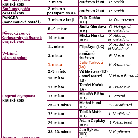
Štafetový pohár
7. místo
družstvo žáků
R. Mašát
krajské kolo
Štafetový pohár
2. místo s
družstvo žáků
R. Mašát
okresní kolo
postupem do KF
PANGEA
Felix Roháč
3. místo v kraji
M. Fornouzová
(matematická soutěž)
(V.C)
Stella Giertlová
O. Vizingrová,
8.–9. místo
(V.A)
N. Květoňová
Pěvecká soutěž
Eliška Horská
Š. Říhová,
Karlovarský skřivánek
10. místo
(IV.B)
N. Květoňová
krajské kolo
Š. Havlíčková,
11. místo
Filip Štýs (II.C)
N.Květoňová
Vybíjená
smíšené
3. místo
R. Mašát
okresní pohár
družstvo
Julie Turková
1. místo
K. Brunátová
(I.A)
2.-3. místo
Vít Maštera (I.B)
V. Nocar Burdov
Jonáš Mareš
10. místo
(I.B)
Tomáš Kaňák
13. místo
K. Brunátová
(I.A)
Mikuláš Bláha
Logická olympiáda
13. místo
E. Veselá
(II.B)
krajské kolo
Michal Huml
26.-29. místo
Š. Havlíčková
(II.C)
Tobiáš Mařík
32. místo
L. Vodičková
(II.D)
Adam Čepický
29. místo
J. Schlucková
(IV.B)
Jan Sýkora
32.-33. místo
V. Kopřivová
(III.D)