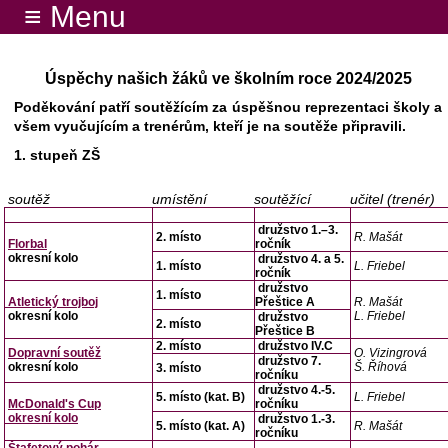
≡ Menu
Úspěchy našich žáků ve školním roce 2024/2025
Poděkování patří soutěžícím za úspěšnou reprezentaci školy a
všem vyučujícím a trenérům, kteří je na soutěže připravili.
1. stupeň ZŠ
soutěž
umístění
soutěžící
učitel (trenér)
družstvo 1.–3.
2. místo
R. Mašát
Florbal
ročník
okresní kolo
družstvo 4. a 5.
1. místo
L. Friebel
ročník
družstvo
1. místo
Atletický trojboj
Přeštice A
R. Mašát
okresní kolo
L. Friebel
družstvo
2. místo
Přeštice B
2. místo
družstvo IV.C
Dopravní soutěž
O. Vizingrová
družstvo 7.
okresní kolo
Š. Říhová
3. místo
ročníku
družstvo 4.-5.
5. místo (kat. B)
L. Friebel
McDonald's Cup
ročníku
okresní kolo
družstvo 1.-3.
5. místo (kat. A)
R. Mašát
ročníku