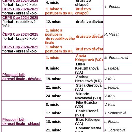
ČEPS Cup 2024-2025
družstvo
4. místo
florbal - krajské kolo
chlapců
L. Friebel
ČEPS Cup 2024-2025
1. místo s
družstvo
florbal - okresní kolo
postupem do KK
chlapců
ČEPS Cup 2024-2025
florbal - republikové
12. místo
družstvo děvčat
finále
1. místo s
ČEPS Cup 2024-2025
postupem
R. Mašát
družstvo děvčat
florbal - krajské kolo
do republikového
finále
ČEPS Cup 2024-2025
1. místo s
družstvo děvčat
florbal - okresní kolo
postupem do KK
Aneta
1. místo
M. Fornouzová
Kriegerová (V.C)
Lilien
8. místo
Kreuzmanová
L. Friebel
(V.A)
Přespolní běh
Andrea
okresní finále - děvčata
19. místo
V. Kasl
Heroutová (V.D)
Stella Giertlová
21. místo
L. Friebel
(V.A)
Viktorie
24. místo
V. Kasl
Nováková (V.D)
Filip Růžička
8. místo
V. Kasl
(V.D)
Daniel Beneš
17. místo
J. Schlucková
(IV.B)
Přespolní běh
Eliáš Kilberger
18. místo
L. Friebel
okresní finále - chlapci
(V.A)
Dominik Medal
21. místo
K. Lorencová