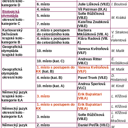
okresní kolo -
6. místo
Julie Lišková (VII.E)
I. Boulová
kategorie D
4. místo
Vít Patrman (IX.A)
Biologická
Sofie Růžičková
olympiáda
5. místo
(VIII.E)
M. Krátká
okresní kolo -
Kateřina Zoubková
kategorie C
7. místo
(VIII.E)
Karlovarský
2. místo s postupem
Barbora
V. Strakov
Skřivánek
do celostátního kola
Mikšátková (VIII. A)
J.
krajské kolo -
4. místo s postupem
Klára Radová (VIII.
Valentová
kategorie B
do celostátního kola
A)
Geografická
Vanesa Květoňová
olympiáda
10. místo
M. Malík
(VII.F)
krajské kolo
Andreas Ritter
E.
10. místo (kat. C)
(VIII.C)
Hoštálková
1. místo s postupem do
Vanesa Květoňová
Geografická
M. Malík
KK
(kat. B)
(VII.F)
olympiáda
D.
okresní kolo
4. místo (kat. B)
Pavel Trsek (VII.E)
Hodanová
Andrea Šperlová
10. místo (kat. A)
M. Kindl
(VI.C)
Německý jazyk
Erik Bajraktari
krajské kolo -
3. místo
L. Křížová
(VIII.A)
kategorie II.A
1. místo s postupem do
Erik Bajraktari
L. Křížová
Německý jazyk
KK
(VIII.A)
okresní kolo -
L. Křížová
Sofie Růžičková
kategorie II.A
3. místo
J.
(VIII.E)
Mračková
Německý jazyk
2. místo
Daniel Petřík (VII.C)
M.