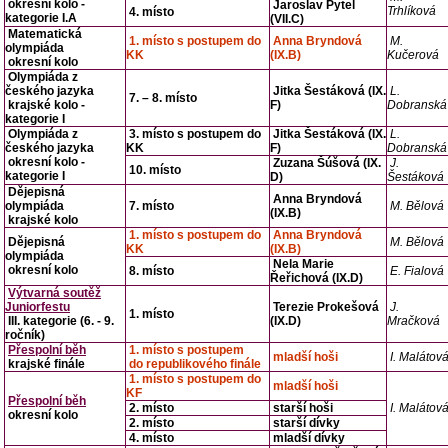
okresní kolo -
Jaroslav Pytel
Trhlíková
4. místo
kategorie I.A
(VII.C)
Matematická
1. místo s postupem do
Anna Bryndová
M.
olympiáda
KK
(IX.B)
Kučerová
okresní kolo
Olympiáda z
českého jazyka
Jitka Šestáková (IX.
L.
7. – 8. místo
krajské kolo -
F)
Dobranská
kategorie I
Olympiáda z
3. místo s postupem do
Jitka Šestáková (IX.
L.
českého jazyka
KK
F)
Dobranská
okresní kolo -
Zuzana Šúšová (IX.
J.
10. místo
kategorie I
D)
Šestáková
Dějepisná
Anna Bryndová
olympiáda
7. místo
M. Bělová
(IX.B)
krajské kolo
1. místo s postupem do
Anna Bryndová
Dějepisná
M. Bělová
KK
(IX.B)
olympiáda
Nela Marie
okresní kolo
8. místo
E. Fialová
Řeřichová (IX.D)
Výtvarná soutěž
Juniorfestu
Terezie Prokešová
J.
1. místo
III. kategorie (6. - 9.
(IX.D)
Mračková
ročník)
Přespolní běh
1. místo s postupem
mladší hoši
I. Malátov
krajské finále
do republikového finále
1. místo s postupem do
mladší hoši
KF
Přespolní běh
2. místo
starší hoši
I. Malátov
okresní kolo
2. místo
starší dívky
4. místo
mladší dívky