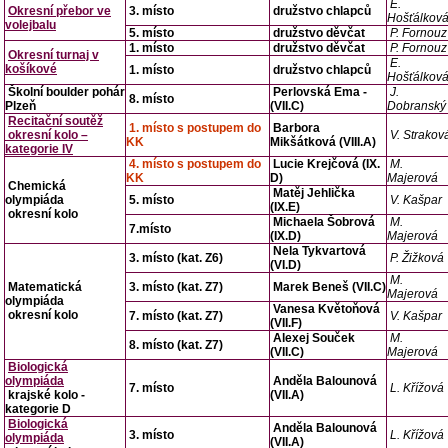
E.
Okresní přebor ve
3. místo
družstvo chlapců
Hošťálkov
volejbalu
5. místo
družstvo děvčat
P. Fornouz
1. místo
družstvo děvčat
P. Fornouz
Okresní turnaj v
E.
košíkové
1. místo
družstvo chlapců
Hošťálkov
Školní boulder pohár
Perlovská Ema -
J.
8. místo
Plzeň
(VII.C)
Dobranský
Recitační soutěž
1. místo s postupem do
Barbora
okresní kolo –
V. Strakov
KK
Mikšátková (VIII.A)
kategorie IV
4. místo s postupem do
Lucie Krejčová (IX.
M.
KK
D)
Majerová
Chemická
Matěj Jehlička
olympiáda
5. místo
V. Kašpar
(IX.E)
okresní kolo
Michaela Šobrová
M.
7.místo
(IX.D)
Majerová
Nela Tykvartová
3. místo (kat. Z6)
P. Žižková
(VI.D)
M.
Matematická
3. místo (kat. Z7)
Marek Beneš (VII.C)
Majerová
olympiáda
Vanesa Květoňová
okresní kolo
7. místo (kat. Z7)
V. Kašpar
(VII.F)
Alexej Souček
M.
8. místo (kat. Z7)
(VII.C)
Majerová
Biologická
olympiáda
Anděla Balounová
7. místo
L. Křížová
krajské kolo -
(VII.A)
kategorie D
Biologická
Anděla Balounová
3. místo
L. Křížová
olympiáda
(VII.A)