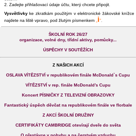
2. Zadejte přihlašovací údaje účtu, který chcete připojit.
Vysvětlivky
ke zkratkám použitým v elektronické žákovské knížce
i
najdete na liště vpravo, pod žlutým písmenkem
„
"
.
ŠKOLNÍ ROK 26/27
organizace, volné dny, třídní aktivy, pomůcky...
ÚSPĚCHY V SOUTĚŽÍCH
Z NAŠICH AKCÍ
OSLAVA VÍTĚZSTVÍ v republikovém finále McDonald`s Cupu
VÍTĚZSTVÍ v rep. finále McDonald’s Cupu
Koncert PÍSNIČKY Z TELEVIZNÍ OBRAZOVKY
Fantastický úspěch děvčat na republikovém finále ve florbale
Z AKCÍ ŠKOLNÍ DRUŽINY
CERTIFIKÁTY CAMBRIDGE otevírají dveře do světa
O přestávce v pohybu a na čerstvém vzduchu