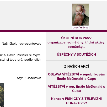
ŠKOLNÍ ROK 26/27
organizace, volné dny, třídní aktivy,
. Naši školu reprezentovalo
pomůcky...
ÚSPĚCHY V SOUTĚŽÍCH
k a David Preisler si svými
tví si tedy prý, podle jejich
Z NAŠICH AKCÍ
OSLAVA VÍTĚZSTVÍ v republikovém
Mgr. I. Malátová
finále McDonald`s Cupu
VÍTĚZSTVÍ v rep. finále McDonald’s
Cupu
Koncert PÍSNIČKY Z TELEVIZNÍ
OBRAZOVKY