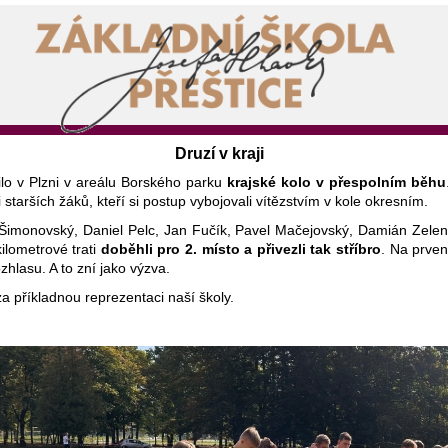
Druzí v kraji
ilo v Plzni v areálu Borského parku
krajské kolo v přespolním běhu
 starších žáků, kteří si postup vybojovali vítězstvím v kole okresním.
 Šimonovský, Daniel Pelc, Jan Fučík, Pavel Mačejovský, Damián Zelení
kilometrové trati
doběhli pro 2. místo a přivezli tak stříbro
. Na prvens
hlasu. A to zní jako výzva.
 příkladnou reprezentaci naší školy.