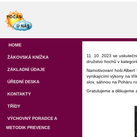
HOME
11. 10. 2023 se uskutečn
ŽÁKOVSKÁ KNÍŽKA
družstvo hochů v kategorii
ZÁKLADNÍ ÚDAJE
Namotivovaní hoši Albert
vynikajícími výkony na tří
ÚŘEDNÍ DESKA
slov, sáhnou na Poháru roz
Gratulujeme a děkujeme za
KONTAKTY
TŘÍDY
VÝCHOVNÝ PORADCE A
METODIK PREVENCE