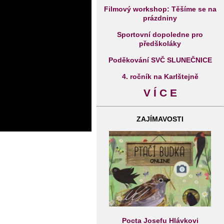
Filmový workshop: Těšíme se na
prázdniny
Sportovní dopoledne pro
předškoláky
Poděkování SVČ SLUNEČNICE
4. ročník na Karlštejně
V Í C E
ZAJÍMAVOSTI
Pocta Josefu Hlávkovi