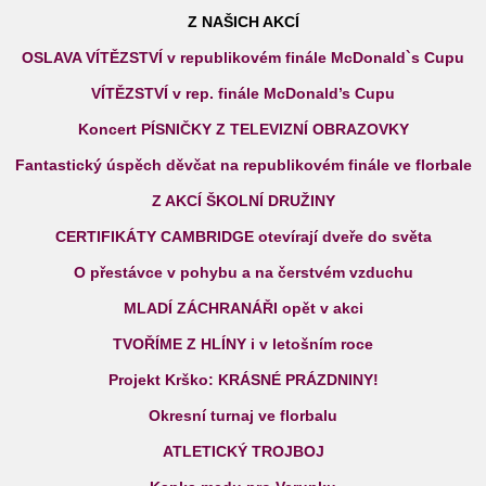
Z NAŠICH AKCÍ
OSLAVA VÍTĚZSTVÍ v republikovém finále McDonald`s Cupu
VÍTĚZSTVÍ v rep. finále McDonald’s Cupu
Koncert PÍSNIČKY Z TELEVIZNÍ OBRAZOVKY
Fantastický úspěch děvčat na republikovém finále ve florbale
Z AKCÍ ŠKOLNÍ DRUŽINY
CERTIFIKÁTY CAMBRIDGE otevírají dveře do světa
O přestávce v pohybu a na čerstvém vzduchu
MLADÍ ZÁCHRANÁŘI opět v akci
TVOŘÍME Z HLÍNY i v letošním roce
Projekt Krško: KRÁSNÉ PRÁZDNINY!
Okresní turnaj ve florbalu
ATLETICKÝ TROJBOJ