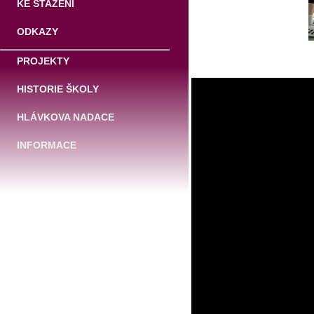
KE STAŽENÍ
ODKAZY
PROJEKTY
HISTORIE ŠKOLY
HLÁVKOVA NADACE
INFORMACE