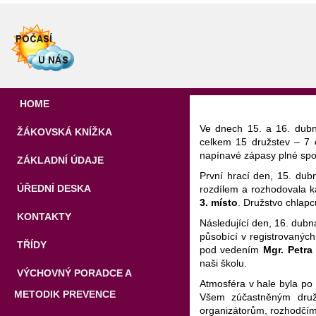
HOME
Ve dnech 15. a 16. dubna
ŽÁKOVSKÁ KNÍŽKA
celkem 15 družstev – 7 c
napínavé zápasy plné spor
ZÁKLADNÍ ÚDAJE
První hrací den, 15. dub
ÚŘEDNÍ DESKA
rozdílem a rozhodovala k
3. místo
. Družstvo chlap
KONTAKTY
Následující den, 16. dubna
působící v registrovanýc
TŘÍDY
pod vedením
Mgr. Petra
naši školu.
VÝCHOVNÝ PORADCE A
Atmosféra v hale byla po 
METODIK PREVENCE
Všem zúčastněným druž
organizátorům, rozhodčím 