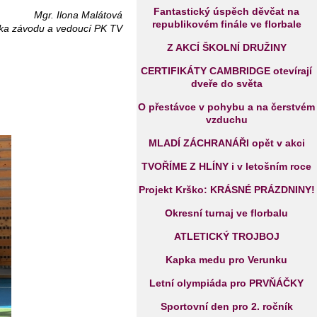
Fantastický úspěch děvčat na
Mgr. Ilona Malátová
republikovém finále ve florbale
lka závodu a vedoucí PK TV
Z AKCÍ ŠKOLNÍ DRUŽINY
CERTIFIKÁTY CAMBRIDGE otevírají
dveře do světa
O přestávce v pohybu a na čerstvém
vzduchu
MLADÍ ZÁCHRANÁŘI opět v akci
TVOŘÍME Z HLÍNY i v letošním roce
Projekt Krško: KRÁSNÉ PRÁZDNINY!
Okresní turnaj ve florbalu
ATLETICKÝ TROJBOJ
Kapka medu pro Verunku
Letní olympiáda pro PRVŇÁČKY
Sportovní den pro 2. ročník