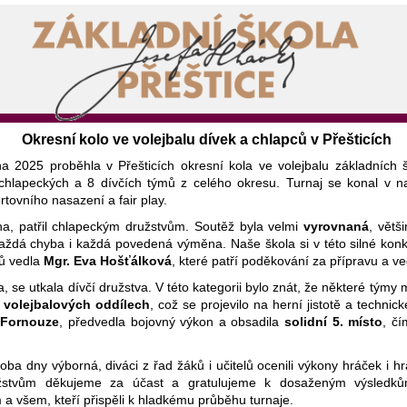
Okresní kolo ve volejbalu dívek a chlapců v Přešticích
 2025 proběhla v Přešticích okresní kola ve volejbalu základních š
hlapeckých a 8 dívčích týmů z celého okresu. Turnaj se konal v na
tovního nasazení a fair play.
na, patřil chlapeckým družstvům. Soutěž byla velmi
vyrovnaná
, větš
aždá chyba i každá povedená výměna. Naše škola si v této silné kon
ců vedla
Mgr. Eva Hošťálková
, které patří poděkování za přípravu a v
, se utkala dívčí družstva. V této kategorii bylo znát, že některé týmy
h
volejbalových oddílech
, což se projevilo na herní jistotě a technic
 Fornouze
, předvedla bojovný výkon a obsadila
solidní 5. místo
, č
oba dny výborná, diváci z řad žáků i učitelů ocenili výkony hráček i 
stvům děkujeme za účast a gratulujeme k dosaženým výsledkům
a všem, kteří přispěli k hladkému průběhu turnaje.