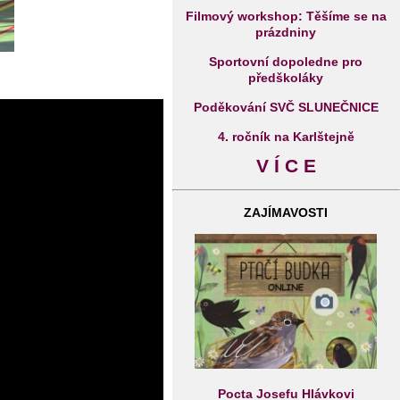
Filmový workshop: Těšíme se na
prázdniny
Sportovní dopoledne pro
předškoláky
Poděkování SVČ SLUNEČNICE
4. ročník na Karlštejně
V Í C E
ZAJÍMAVOSTI
Pocta Josefu Hlávkovi