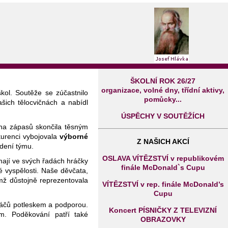
ŠKOLNÍ ROK 26/27
organizace, volné dny, třídní aktivy,
kol. Soutěže se zúčastnilo
pomůcky...
šich tělocvičnách a nabídl
ÚSPĚCHY V SOUTĚŽÍCH
ina zápasů skončila těsným
kurenci vybojovala
výborné
Z NAŠICH AKCÍ
edení týmu.
OSLAVA VÍTĚZSTVÍ v republikovém
 mají ve svých řadách hráčky
finále McDonald`s Cupu
ké vyspělosti. Naše děvčata,
ímž důstojně reprezentovala
VÍTĚZSTVÍ v rep. finále McDonald’s
Cupu
hráčů potleskem a podporou.
Koncert PÍSNIČKY Z TELEVIZNÍ
. Poděkování patří také
OBRAZOVKY