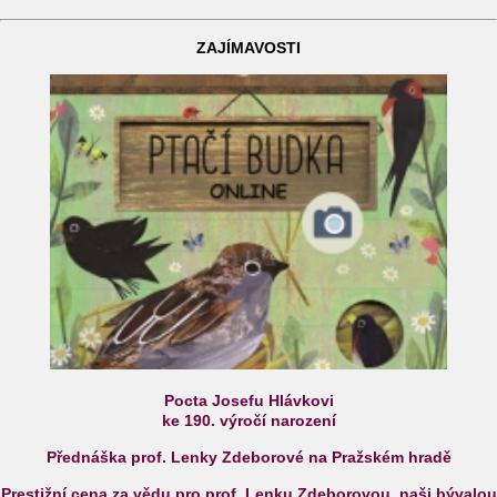
ZAJÍMAVOSTI
Pocta Josefu Hlávkovi
ke 190. výročí narození
Přednáška prof. Lenky Zdeborové na Pražském hradě
Prestižní cena za vědu pro prof. Lenku Zdeborovou, naši bývalou