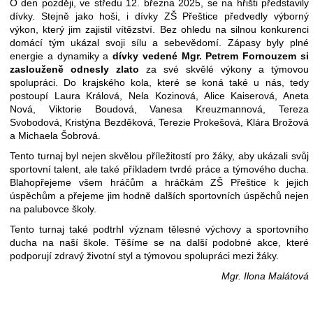
O den později, ve středu 12. března 2025, se na hřišti představily
dívky. Stejně jako hoši, i dívky ZŠ Přeštice předvedly výborný
výkon, který jim zajistil vítězství. Bez ohledu na silnou konkurenci
domácí tým ukázal svoji sílu a sebevědomí. Zápasy byly plné
energie a dynamiky a
dívky vedené Mgr. Petrem Fornouzem si
zaslouženě odnesly zlato
za své skvělé výkony a týmovou
spolupráci. Do krajského kola, které se koná také u nás, tedy
postoupí Laura Králová, Nela Kozinová, Alice Kaiserová, Aneta
Nová, Viktorie Boudová, Vanesa Kreuzmannová, Tereza
Svobodová, Kristýna Bezděková, Terezie Prokešová, Klára Brožová
a Michaela Šobrová.
Tento turnaj byl nejen skvělou příležitostí pro žáky, aby ukázali svůj
sportovní talent, ale také příkladem tvrdé práce a týmového ducha.
Blahopřejeme všem hráčům a hráčkám ZŠ Přeštice k jejich
úspěchům a přejeme jim hodně dalších sportovních úspěchů nejen
na palubovce školy.
Tento turnaj také podtrhl význam tělesné výchovy a sportovního
ducha na naší škole. Těšíme se na další podobné akce, které
podporují zdravý životní styl a týmovou spolupráci mezi žáky.
Mgr. Ilona Malátová