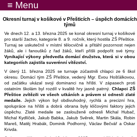
≡ Menu
Okresní turnaj v košíkové v Přešticích – úspěch domácích
týmů
Ve dnech 12. a 13. března 2025 se konal okresní turnaj v košíkové
pro starší žactvo, kategorie 8. a 9. ročník, který hostila ZŠ Přeštice.
Turnaj se uskutečnil v místní tělocvičně a přitáhl pozornost nejen
žáků, ale i fanoušků z řad žáků, kteří přišli podpořit své týmy.
Vynikající výkony předvedla domácí družstva, která si v obou
kategoriích zajistila suverénní vítězství.
V úterý 11. března 2025 se turnaje zúčastnili chlapci ze 6 škol
okresu. Domácí tým ZŠ Přeštice, vedený Mgr. Evou Hošťálkovou,
od začátku ukázal svoji dominanci na hřišti. V zápasech proti
ostatním školám byl rozdíl v kvalitě hry jasně patrný.
Chlapci ZŠ
Přeštice zvítězili ve všech utkáních a právem si odnesli zlaté
medaile.
Jejich výkon byl obdivuhodný, rychlá a precizní hra,
spolupráce na hřišti a dobrá obrana byly klíčovými faktory jejich
úspěchu. Zlaté medaile se zaslouženě odnesli Michal Hubač,
Michal Kydlíček, Jakub Babka, Jakub Svěrek, Martin Skála, Robin
Mareš, Matěj Hrabák, Dominik Podhorný, Václav Bečvář a Oskar
Krivda.