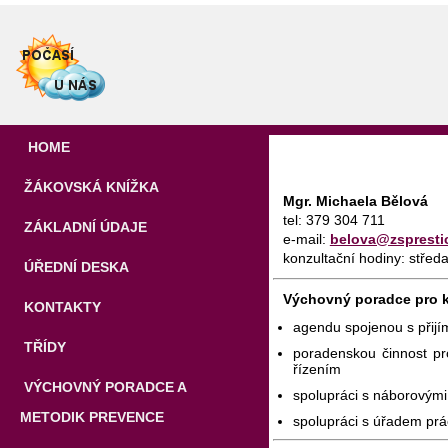
HOME
ŽÁKOVSKÁ KNÍŽKA
Mgr. Michaela Bělová
tel: 379 304 711
ZÁKLADNÍ ÚDAJE
e-mail:
belova@zspresti
konzultační hodiny: střed
ÚŘEDNÍ DESKA
Výchovný poradce pro ka
KONTAKTY
agendu spojenou s přijí
TŘÍDY
poradenskou činnost pro
řízením
VÝCHOVNÝ PORADCE A
spolupráci s náborovými 
METODIK PREVENCE
spolupráci s úřadem pr