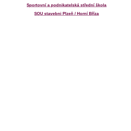
Sportovní a podnikatelská střední škola
SOU stavebni Plzeň / Horní Bříza