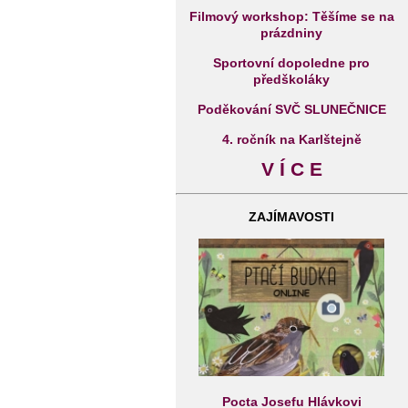
Filmový workshop: Těšíme se na
prázdniny
Sportovní dopoledne pro
předškoláky
Poděkování SVČ SLUNEČNICE
4. ročník na Karlštejně
V Í C E
ZAJÍMAVOSTI
Pocta Josefu Hlávkovi