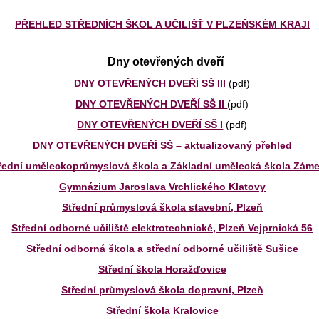
PŘEHLED STŘEDNÍCH ŠKOL A UČILIŠŤ V PLZEŇSKÉM KRAJI
Dny otevřených dveří
DNY OTEVŘENÝCH DVEŘÍ SŠ III
(pdf)
DNY OTEVŘENÝCH DVEŘÍ SŠ II
(pdf)
DNY OTEVŘENÝCH DVEŘÍ SŠ I
(pdf)
DNY OTEVŘENÝCH DVEŘÍ SŠ – aktualizovaný přehled
řední uměleckoprůmyslová škola a Základní umělecká škola Zám
Gymnázium Jaroslava Vrchlického Klatovy
Střední průmyslová škola stavební, Plzeň
Střední odborné učiliště elektrotechnické, Plzeň Vejprnická 56
Střední odborná škola a střední odborné učiliště Sušice
Střední škola Horažďovice
Střední průmyslová škola dopravní, Plzeň
Střední škola Kralovice