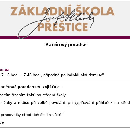
Kariérový poradce
ce.cz
a 7.15 hod. – 7.45 hod., případně po individuální domluvě
riérové poradenství zajišťuje:
macím řízením žáků na střední školy
 žáky a rodiče při volbě povolání, při vyplňování přihlášek na stře
pracovníky středních škol a učilišť
áce