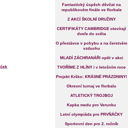
Fantastický úspěch děvčat na
republikovém finále ve florbale
Z AKCÍ ŠKOLNÍ DRUŽINY
CERTIFIKÁTY CAMBRIDGE otevírají
dveře do světa
O přestávce v pohybu a na čerstvém
vzduchu
MLADÍ ZÁCHRANÁŘI opět v akci
eček
TVOŘÍME Z HLÍNY i v letošním roce
Projekt Krško: KRÁSNÉ PRÁZDNINY!
Okresní turnaj ve florbalu
ATLETICKÝ TROJBOJ
Kapka medu pro Verunku
Letní olympiáda pro PRVŇÁČKY
Sportovní den pro 2. ročník