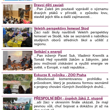
Dravci děti zaujali
...Pan Zaleš jim poutavě vyprávěl o významu
dravých ptáků v přírodě, o způsobu lovu,
stavbě jejich těla a další zajímavosti...
Veletrh perspektivy řemesel Stod
Žáci naší školy navštívili Veletrh perspektivy
řemesel ve Stodě, kde se seznámili s nabídkou
studijních oborů středních škol a učilišť z
regionu.
Setkání s energií
...Pan inženýr Pavel Suk, Vladimír Kremlík a
Tomáš Hejl vysvětlili žákům a žákyním, jaké
jsou možnosti získávání a využití energie ve
světě, v Evropě, v naší republice...
Exkurze 8. ročníku - ZOO Praha
...Absolvovali komentovanou prohlídku s
průvodcem, který je poutavou formou seznámil
s projevy chování různých živočišných druhů...
PŘESPOLNÍ BĚH - úspěch žáků 2. stupně
...aši žáci v okresním finále ukázali, že mají
pevnou vůli, chuť bojovat a dokážou jít až na