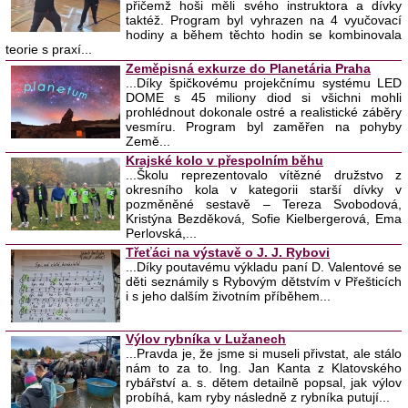
přičemž hoši měli svého instruktora a dívky
taktéž. Program byl vyhrazen na 4 vyučovací
hodiny a během těchto hodin se kombinovala
teorie s praxí...
Zeměpisná exkurze do Planetária Praha
...Díky špičkovému projekčnímu systému LED
DOME s 45 miliony diod si všichni mohli
prohlédnout dokonale ostré a realistické záběry
vesmíru. Program byl zaměřen na pohyby
Země...
Krajské kolo v přespolním běhu
...Školu reprezentovalo vítězné družstvo z
okresního kola v kategorii starší dívky v
pozměněné sestavě – Tereza Svobodová,
Kristýna Bezděková, Sofie Kielbergerová, Ema
Perlovská,...
Třeťáci na výstavě o J. J. Rybovi
...Díky poutavému výkladu paní D. Valentové se
děti seznámily s Rybovým dětstvím v Přešticích
i s jeho dalším životním příběhem...
Výlov rybníka v Lužanech
...Pravda je, že jsme si museli přivstat, ale stálo
nám to za to. Ing. Jan Kanta z Klatovského
rybářství a. s. dětem detailně popsal, jak výlov
probíhá, kam ryby následně z rybníka putují...