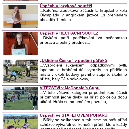
Úspěch v jazykové soutěži
...Kateřina Zoubková zúčastnila krajského kola
Olympiády v anglickém jazyce,...s přehledem
obsadila 1. místo ...
Úspěch v RECITAČNÍ SOUTĚŽI
...Dívkám patří poděkování za svědomitou
přípravu a pěkný přednes...
„Ukliďme Česko“ v podání páťáků
...Vyzbrojeni rukavicemi, odpadkovými pytli,
lopatami a hráběmi děti vyrazily na přidělená
místa v okolí budovy prvního stupně, školního
hřiště, haly TJ a sokolovny,...
VÍTĚZSTVÍ v McDonald’s Cupu
...V této věkové kategorii je podmínkou účasti
přítomnost jedné dívky na hřišti po celou dobu
utkání. Hrálo se na umělém povrchu,...
Úspěch ve ŠTAFETOVÉM POHÁRU
...Blížily se Velikonoce a tak jsme na naší příští
schůzce vytvářeli velikonoční přání, které každý