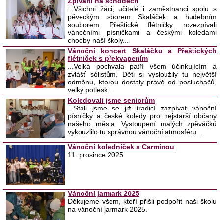
Zpívání na schodech
...Všichni žáci, učitelé i zaměstnanci spolu s
pěveckým sborem Skaláček a hudebním
souborem Přeštické flétničky rozezpívali
vánočními písničkami a českými koledami
chodby naší školy...
Vánoční koncert Skaláčku a Přeštických
flétniček s překvapením
...Velká pochvala patří všem účinkujícím a
zvlášť sólistům. Děti si vysloužily tu největší
odměnu, kterou dostaly právě od posluchačů,
velký potlesk...
Koledovali jsme seniorům
...Stali jsme se již tradicí zazpívat vánoční
písničky a české koledy pro nejstarší občany
našeho města. Vystoupení malých zpěváčků
vykouzlilo tu správnou vánoční atmosféru...
Vánoční koledníček s Carminou
11. prosince 2025
Vánoční jarmark 2025
Děkujeme všem, kteří přišli podpořit naši školu
na vánoční jarmark 2025.