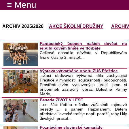
≡ Menu
ARCHIV 2025/2026
AKCE ŠKOLNÍ DRUŽINY
ARCHI
Fantastický úspěch našich děvčat na
republikovém finále ve florbale
Celkově obsadila děvčata v Republikovém
finále krásné 2. místo!...
Výstava výtvarného oboru ZUŠ Přeštice
...Žáci obdivovali výtvarná díla zachycující
Přeštice v minulosti, současnosti i budoucnosti.
Prostřednictvím vystavených prací jsme si
připomněli zázračný obraz Bolestné Panny
Marie,..
Beseda ŽIVOT V LESE
...se žáci třetího ročníku zúčastnili zajímavé
besedy ... s panem Hajžmanem. Dětem
představil lovecké trofeje např. paroží, rohy i kly
divokých prasat...
Poznáváme slovinské kamarády