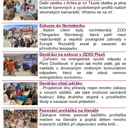
Další zásilka z Krška je tu! Tlustá obálka je plná
krásně barevných a vyzdobených profilů našich
slovinských kamarádů. Vrháme se na ni!...
Exkurze do Norimberku
...Naším cílem byla norimberská ZOO
(Tiergarten Nürnberg), která patří mezi
nejkrásnější a největší zoologické zahrady v
Evropě. Rozsáhlý areál je zasazen do
přírodního lesoparku...
Deváťáci na exkurzi v ZEVO Plzeň
...Zařízení na energetické využití odpadu v
Plzni Chotíkově. V praxi tak mohli vidět, jak se
nakládá s dovezeným směsným komunálním
odpadem, který se zde stává cennou
energetickou surovinou...
Deváťáci vítají páťáky
...Projektové dny přinesly nejen mnoho zábavy
a nových zážitků, ale také možnost seznámit
budoucí žáky druhého stupně s prostředím
školy a navázat nová přátelství...
Pasování prvňáčků na čtenáře
Zástupce města pasoval každého prvňáčka
mečem na čtenáře a popřál dětem mnoho
krásných zážitků při objevování světa knih...