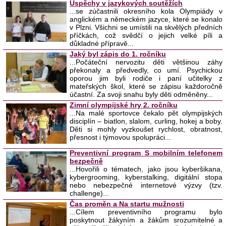
Úspěchy v jazykových soutěžích
...se zúčastnili okresního kola Olympiády v
anglickém a německém jazyce, které se konalo
v Plzni. Všichni se umístili na skvělých předních
příčkách, což svědčí o jejich velké píli a
důkladné přípravě...
Jaký byl zápis do 1. ročníku
...Počáteční nervozitu děti většinou záhy
překonaly a předvedly, co umí. Psychickou
oporou jim byli rodiče i paní učitelky z
mateřských škol, které se zápisu každoročně
účastní. Za svoji snahu byly děti odměněny...
Zimní olympijské hry 2. ročníku
...Na malé sportovce čekalo pět olympijských
disciplín – biatlon, slalom, curling, hokej a boby.
Děti si mohly vyzkoušet rychlost, obratnost,
přesnost i týmovou spolupráci...
Preventivní program S mobilním telefonem
bezpečně
...Hovořili o tématech, jako jsou kyberšikana,
kybergrooming, kyberstalking, digitální stopa
nebo nebezpečné internetové výzvy (tzv.
challenge)...
Čas proměn a Na startu mužnosti
...Cílem preventivního programu bylo
poskytnout žákyním a žákům srozumitelné a