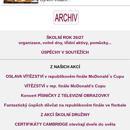
ŠKOLNÍ ROK 26/27
organizace, volné dny, třídní aktivy, pomůcky...
ÚSPĚCHY V SOUTĚŽÍCH
Z NAŠICH AKCÍ
OSLAVA VÍTĚZSTVÍ v republikovém finále McDonald`s Cupu
VÍTĚZSTVÍ v rep. finále McDonald’s Cupu
Koncert PÍSNIČKY Z TELEVIZNÍ OBRAZOVKY
Fantastický úspěch děvčat na republikovém finále ve florbale
Z AKCÍ ŠKOLNÍ DRUŽINY
CERTIFIKÁTY CAMBRIDGE otevírají dveře do světa