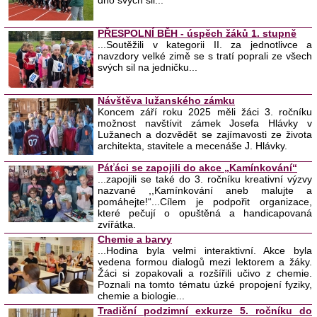
dno svých sil...
PŘESPOLNÍ BĚH - úspěch žáků 1. stupně
...Soutěžili v kategorii II. za jednotlivce a
navzdory velké zimě se s tratí poprali ze všech
svých sil na jedničku...
Návštěva lužanského zámku
Koncem září roku 2025 měli žáci 3. ročníku
možnost navštívit zámek Josefa Hlávky v
Lužanech a dozvědět se zajímavosti ze života
architekta, stavitele a mecenáše J. Hlávky.
Páťáci se zapojili do akce „Kamínkování“
...zapojili se také do 3. ročníku kreativní výzvy
nazvané ,,Kamínkování aneb malujte a
pomáhejte!“...Cílem je podpořit organizace,
které pečují o opuštěná a handicapovaná
zvířátka.
Chemie a barvy
...Hodina byla velmi interaktivní. Akce byla
vedena formou dialogů mezi lektorem a žáky.
Žáci si zopakovali a rozšířili učivo z chemie.
Poznali na tomto tématu úzké propojení fyziky,
chemie a biologie...
Tradiční podzimní exkurze 5. ročníku do