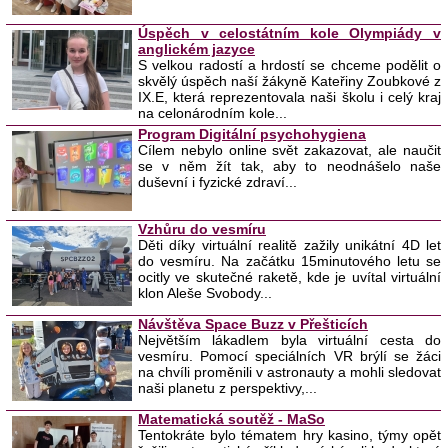
Úspěch v celostátním kole Olympiády v
anglickém jazyce
S velkou radostí a hrdostí se chceme podělit o
skvělý úspěch naší žákyně Kateřiny Zoubkové z
IX.E, která reprezentovala naši školu i celý kraj
na celonárodním kole...
Program Digitální psychohygiena
Cílem nebylo online svět zakazovat, ale naučit
se v něm žít tak, aby to neodnášelo naše
duševní i fyzické zdraví...
Vzhůru do vesmíru
Děti díky virtuální realitě zažily unikátní 4D let
do vesmíru. Na začátku 15minutového letu se
ocitly ve skutečné raketě, kde je uvítal virtuální
klon Aleše Svobody...
Návštěva Space Buzz v Přešticích
Největším lákadlem byla virtuální cesta do
vesmíru. Pomocí speciálních VR brýlí se žáci
na chvíli proměnili v astronauty a mohli sledovat
naši planetu z perspektivy,...
Matematická soutěž - MaSo
Tentokráte bylo tématem hry kasino, týmy opět