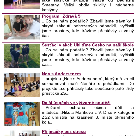
také klasické skladba Vltava od Bedřicha
Smetany. Velký obdiv sklidily i nádherné
kostýmy,...
Program „Zdravá 5“
...Co se nám podařilo? Zbavili jsme trávníky i
skrytá zákoutí pohozených odpadků, vyčistili
jsme prostory, kde trávíme přestávky a volný
čas...
Šesťáci v akci: Ukliďme Česko na naší škole
...Co se nám podařilo? Zbavili jsme trávníky i
skrytá zákoutí pohozených odpadků, vyčistili
jsme prostory, kde trávíme přestávky a volný
čas...
Noc s Andersenem
...projektu „Noc s Andersenem“, který má za cíl
seznamovat malé čtenáře s pohádkami. Do
projektu...se přihlásily také současné páté třídy
přeštické ZŠ...
Další úspěch ve výtvarné soutěži
...Požární ochrana očima dětí a
mládeže...Nikola Maříková z V. D se v kategorii
ZŠ2 umístila na krásném 3. místě okresního
kola..
Přijímačky bez stresu