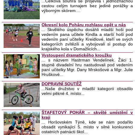
...Celková souhra se projevila i jednoznačnou
cestou celým turnajem bez jediné porážky a
výborným skórem....
Okresní kolo Poháru rozhlasu opět u nás
... Skvělého úspěchu dosáhli mladší hoši pod
vedením pana učitele Kindla a starší hoši pod
vedením paní učitelky Kreidlové, kteří ve svých
kategoriích zvítězili a vybojovali si postup do
krajského kola v Domažlicích...
Vystoupení dramatického kroužku
... s názvem Hastrman Vendelínek. Žáci 1.
stupně divadelní hru nastudovali pod vedením
paní učitelky Mgr. Dany Mrskošové a Mgr. Julie
Hruškové...
DOPRAVNÍ SOUTĚŽ
...Naše družstvo v mladší kategorii obsadilo
velmi pěkné 4. místo...
ŠTAFETOVÝ POHÁR – skvělé umístění v
kraji
... Horšovském Týně, kde se nám podařilo
obsadit vynikající 5. místo v silné konkurenci
ostatních patnácti škol...