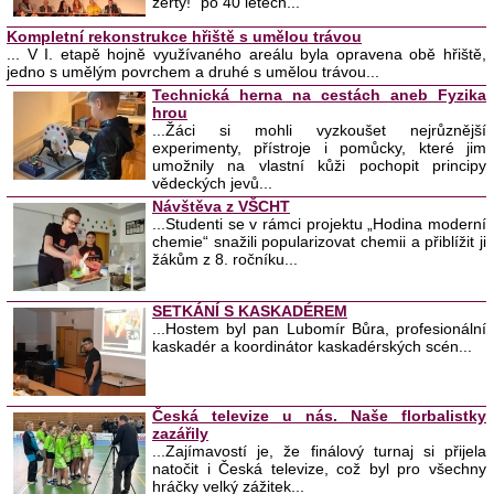
žerty!“ po 40 letech...
Kompletní rekonstrukce hřiště s umělou trávou
... V I. etapě hojně využívaného areálu byla opravena obě hřiště,
jedno s umělým povrchem a druhé s umělou trávou...
Technická herna na cestách aneb Fyzika
hrou
...Žáci si mohli vyzkoušet nejrůznější
experimenty, přístroje i pomůcky, které jim
umožnily na vlastní kůži pochopit principy
vědeckých jevů...
Návštěva z VŠCHT
...Studenti se v rámci projektu „Hodina moderní
chemie“ snažili popularizovat chemii a přiblížit ji
žákům z 8. ročníku...
SETKÁNÍ S KASKADÉREM
...Hostem byl pan Lubomír Bůra, profesionální
kaskadér a koordinátor kaskadérských scén...
Česká televize u nás. Naše florbalistky
zazářily
...Zajímavostí je, že finálový turnaj si přijela
natočit i Česká televize, což byl pro všechny
hráčky velký zážitek...