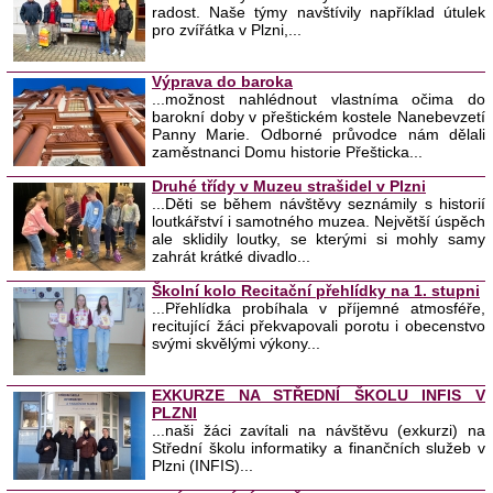
radost. Naše týmy navštívily například útulek
pro zvířátka v Plzni,...
Výprava do baroka
...možnost nahlédnout vlastníma očima do
barokní doby v přeštickém kostele Nanebevzetí
Panny Marie. Odborné průvodce nám dělali
zaměstnanci Domu historie Přešticka...
Druhé třídy v Muzeu strašidel v Plzni
...Děti se během návštěvy seznámily s historií
loutkářství i samotného muzea. Největší úspěch
ale sklidily loutky, se kterými si mohly samy
zahrát krátké divadlo...
Školní kolo Recitační přehlídky na 1. stupni
...Přehlídka probíhala v příjemné atmosféře,
recitující žáci překvapovali porotu i obecenstvo
svými skvělými výkony...
EXKURZE NA STŘEDNÍ ŠKOLU INFIS V
PLZNI
...naši žáci zavítali na návštěvu (exkurzi) na
Střední školu informatiky a finančních služeb v
Plzni (INFIS)...