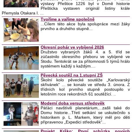
výstavy Přeštice 1226 byl v Domě historie
Přešticka vystaven originál listiny krále
Přemysla Otakara I. ...
Tvoříme a vaříme společně
...Cílem této akce byla spolupráce mezi žáky
prvního a druhého stupně...
Okresní pohár ve vybíjené 2026
Družstvo vybraných žáků 4. a 5. tříd se
zúčastnilo okresního přeboru ve vybíjené ve
Stodu. Tentokrát se za přítomnosti 5 týmů hrálo
systémem každý s každým....
Pěvecká soutěž na 1.stupni ZŠ
Školní kolo pěvecké soutěže „Karlovarský
skřivánek“ ... se konalo ve středu 3. února. Z
třídních kol prvního stupně postoupilo v
letošním roce rekordních 61 soutěžící. ..
Moderní doba versus středověk
Páťáci navštívili planetárium,...zašli také do
Domu historie...Třetí setkání se uskutečnilo s
historikem p. L. Markem, který měl pro děti
připravenou „Expedici středověk“...
Projekt Krško: První schůzka nových