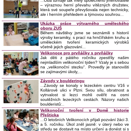
...Oba turnaje tak měly společného jmenovatele
– výraznou herní převahu vítězných družstev,
která své soupeře převyšovala nejen technicky,
ale i herním přehledem a týmovou souhrou...
Ukázka práce výtvarného uměleckého
oboru ZUŠ
Během návštěvy jsme se seznámili s historií
výroby keramiky, s prací na hrnčířském kruhu a
uměleckém tvoření keramických výrobků
včetně jejich glazování...
Velikonoce pro prvňáčky s prvňáčky
Jak děti z pátého ročníku zpestřily našim
nejmladším velikonoční týden? Vzaly je s sebou
na „velikonoční stezku“. Provedly je stanovišti
se zajímavými úkoly,...
Závody v boulderingu
...Závody se konaly v lezeckém centru V16 v
Kollárově ulici v Plzni. Svou sílu, obratnost a
vytrvalost si lezci mohli ověřit na osmi
soutěžních lezeckých cestách. Názory našich
boulderistů:..
Velikonoční tvoření v Domě historie
Přešticka
...O letošních Velikonocích přijali pozvání žáci 3.
a 5. ročníku. Úkol zněl jasně: v úterý nebo ve
středu se dostavit na místo určení a donést si s