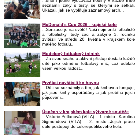
...ěhem jedné vyučovací hodiny v každé třídě
seznámili žáky s testy, se kterými se setkali.
Ukázali, jak se vyplňuje záznamový arch...
McDonald’s Cup 2026 - krajské kolo
...Senzace je na světě! Naši nejmenší fotbalisté
a fotbalistky, tedy žáci a žákyně 3. ročníku
zvítězili ve středu 20. května v krajském kole
malého fotbalu...
Modelový fotbalový trénink
...Za svou snahu a aktivní přístup dostalo každé
dítě jako odměnu fotbalový míč, což udělalo
všem velkou radost...
Prvňáci navštívili knihovnu
...Děti se seznámily s tím, jak knihovna funguje,
jak jsou knihy uspořádány a jak probíhá jejich
půjčování...
Úspěch v krajském kole výtvarné soutěže
...Viktorie Petlánová (VII.A) – 1. místo...Karolína
Sigmondová (VII.A) – 2. místo...Jejich práce
dále postupují do celorepublikového kola.