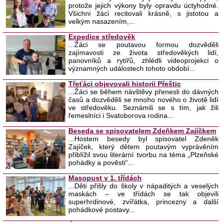
protože jejich výkony byly opravdu úctyhodné.
Všichni žáci recitovali krásně, s jistotou a
velkým nasazením,...
Expedice středověk
...Žáci se poutavou formou dozvěděli
zajímavosti ze života středověkých lidí,
panovníků a rytířů, zhlédli videoprojekci o
významných událostech tohoto období...
Třeťáci objevovali historii Přeštic
...Žáci se během návštěvy přenesli do dávných
časů a dozvěděli se mnoho nového o životě lidí
ve středověku. Seznámili se s tím, jak žili
řemeslníci i Svatoborova rodina...
Beseda se spisovatelem Zdeňkem Zajíčkem
...Hostem besedy byl spisovatel Zdeněk
Zajíček, který dětem poutavým vyprávěním
přiblížil svou literární tvorbu na téma „Plzeňské
pohádky a pověsti“...
Masopust v 1. třídách
...Děti přišly do školy v nápaditých a veselých
maskách – ve třídách se tak objevili
superhrdinové, zvířátka, princezny a další
pohádkové postavy...