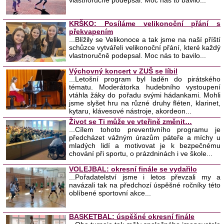
vlastnoručně podepsal. Moc nás to bavilo...
KRŠKO: Posíláme velikonoční přání s
překvapením
...Blížily se Velikonoce a tak jsme na naší příští
schůzce vytvářeli velikonoční přání, které každý
vlastnoručně podepsal. Moc nás to bavilo...
Výchovný koncert v ZUŠ se líbil
...Letošní program byl laděn do pirátského
tématu. Moderátorka hudebního vystoupení
vtáhla žáky do pořadu svými hádankami. Mohli
jsme slyšet hru na různé druhy fléten, klarinet,
kytaru, klávesové nástroje, akordeon...
Život se Ti může ve vteřině změnit…
...Cílem tohoto preventivního programu je
předcházet vážným úrazům páteře a míchy u
mladých lidí a motivovat je k bezpečnému
chování při sportu, o prázdninách i ve škole...
VOLEJBAL: okresní finále se vydařilo
...Pořadatelství jsme i letos převzali my a
navázali tak na předchozí úspěšné ročníky této
oblíbené sportovní akce...
BASKETBAL: úspěšné okresní finále