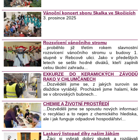
Vánoční koncert sboru Skalka ve Skočicích
3. prosince 2025
Rozsvícení vánočního stromu
...proběhlo již třetím rokem slavnostní
rozsvícení vánočního stromu u budovy 1.
stupně v Rebcově ulici. Jako v předešlých
letech se sešlo hodně diváků, kteří zaplnili
celou školní zahradu...
EXKURZE DO KERAMICKÝCH ZÁVODŮ
RAKO V CHLUMČANECH
...Dozvěděli jsme se, z jakých surovin se
dlaždice vyrábějí. Procházeli jsme halami, kde
se v obrovských bubnech...
CHEMIE A ŽIVOTNÍ PROSTŘEDÍ
...Dozvěděli jsme se spoustu nových informací
o recyklaci a to nejen z chemického hlediska,
ale i jak funguje odpadové hospodářství...
Laskavý listopad díky našim žákům
...Žáci si vybrali dobrý skutek a rozdávali