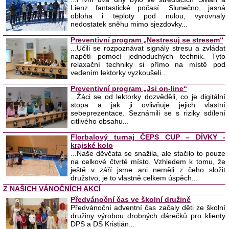
Lienz fantastické počasí. Slunečno, jasná
obloha i teploty pod nulou, vyrovnaly
nedostatek sněhu mimo sjezdovky...
Preventivní program „Nestresuj se stresem“
...Učili se rozpoznávat signály stresu a zvládat
napětí pomocí jednoduchých technik. Tyto
relaxační techniky si přímo na místě pod
vedením lektorky vyzkoušeli...
Preventivní program „Jsi on-line“
...Žáci se od lektorky dozvěděli, co je digitální
stopa a jak ji ovlivňuje jejich vlastní
sebeprezentace. Seznámili se s riziky sdílení
citlivého obsahu...
Florbalový turnaj ČEPS CUP – DÍVKY -
krajské kolo
...Naše děvčata se snažila, ale stačilo to pouze
na celkové čtvrté místo. Vzhledem k tomu, že
ještě v září jsme ani neměli z čeho složit
družstvo, je to vlastně celkem úspěch...
Z NAŠICH VÁNOČNÍCH AKCÍ
Předvánoční čas ve školní družině
Předvánoční adventní čas začaly děti ze školní
družiny výrobou drobných dárečků pro klienty
DPS a DS Kristián...