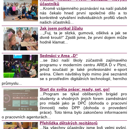
účastníků
...Kromě vzájemného poznávání na naší palubě
nás čekalo hned první společné dílo a to
konkrétně vytváření individuálních profilů všech
našich účastníků...
Jak jsem potkal žížalu
...„Fuj, ta je slizká, gumová, ošklivá a jak se
divně kroutí!“ Zjistili jsme, že první dojem může
hodně klamat...
Sedmáci v Area „D“
...se žáci naší školy zúčastnili zajímavého
programu v moderním centru AREA D v Plzni,
jehož součástí je také profesionální e-sport
aréna. Cílem návštěvy bylo mimo jiné seznámit
se s prostředím digitálních technologií, herního
průmyslu...
Start do světa práce: ready, set, go!
...Program se týkal oblíbených brigád pro
studenty a vhodných jiných forem zaměstnání
pro mladé jako je DPČ (dohoda o pracovní
činnosti) nebo DPP (dohoda o provedení
práce). Toto téma bylo zakončeno informacemi
o pracovních agenturách...
Přehlídka dětských recitátorů
...Na všechny účastníky jsme byli velmi pyšní,