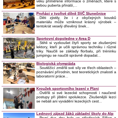
věku přiměřené informace o změnách, které s
sebou puberta přináší,...
Prvňáci v tvořivé dílně SVČ Slunečnice
...Děti zjistily, že i z obyčejných kousků
materiálu může vzniknout krásný výrobek –
tentokrát veselý dřevěný šnek...
Sportovní dopoledne v Area D
...Stihli si vyzkoušet čtyři sporty se zkušenými
lektory, kteří je učili správnou techniku i různé
triky. Naučili se základy florbalu, při tréninku
jumpingu se naučili správně dopadat...
Biologická olympiáda
...Soutěžící změřili své síly ve třech oblastech –
poznávání přírodnin, test teoretických znalostí a
laboratorní práce...
Kroužek sportovního lezení v Plzni
...Ověřili si své lezecké schopnosti i naučené
postupy při jištění spolulezce. Zkušenější lezci
se nebáli ani vyvádění lezeckých cest...
Lednový zájezd žáků základní školy do Alp
...První dva dny bylo ve střediscích Sillian a