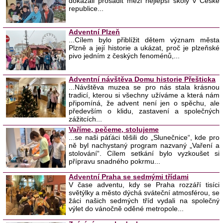
dokázali prosadit mezi nejlepší školy v České
republice...
Adventní Plzeň
...Cílem bylo přiblížit dětem význam města
Plzně a její historie a ukázat, proč je plzeňské
pivo jedním z českých fenoménů,...
Adventní návštěva Domu historie Přešticka
...Návštěva muzea se pro nás stala krásnou
tradicí, kterou si všechny užíváme a která nám
připomíná, že advent není jen o spěchu, ale
především o klidu, zastavení a společných
zážitcích...
Vaříme, pečeme, stolujeme
...se naši páťáci těšili do „Slunečnice“, kde pro
ně byl nachystaný program nazvaný „Vaření a
stolování“. Cílem setkání bylo vyzkoušet si
přípravu snadného pokrmu...
Adventní Praha se sedmými třídami
V čase adventu, kdy se Praha rozzáří tisíci
světýlky a město dýchá sváteční atmosférou, se
žáci našich sedmých tříd vydali na společný
výlet do vánočně oděné metropole...