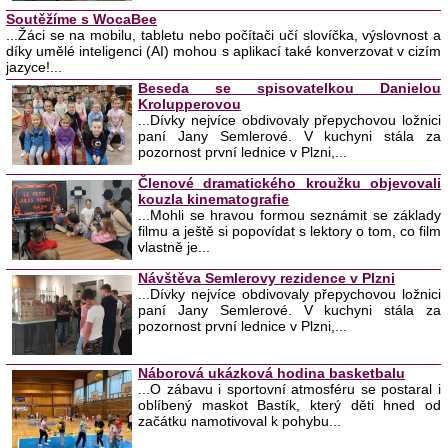
Soutěžíme s WocaBee
...Žáci se na mobilu, tabletu nebo počítači učí slovíčka, výslovnost a
díky umělé inteligenci (AI) mohou s aplikací také konverzovat v cizím
jazyce!...
Beseda se spisovatelkou Danielou
Krolupperovou
...Dívky nejvíce obdivovaly přepychovou ložnici
paní Jany Semlerové. V kuchyni stála za
pozornost první lednice v Plzni,...
Členové dramatického kroužku objevovali
kouzla kinematografie
...Mohli se hravou formou seznámit se základy
filmu a ještě si popovídat s lektory o tom, co film
vlastně je...
Návštěva Semlerovy rezidence v Plzni
...Dívky nejvíce obdivovaly přepychovou ložnici
paní Jany Semlerové. V kuchyni stála za
pozornost první lednice v Plzni,...
Náborová ukázková hodina basketbalu
...O zábavu i sportovní atmosféru se postaral i
oblíbený maskot Bastík, který děti hned od
začátku namotivoval k pohybu...