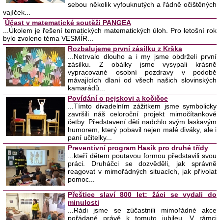
sebou několik vyfouknutých a řádně očištěných
vajíček...
Účast v matematické soutěži PANGEA
...Úkolem je řešení tematických matematických úloh. Pro letošní rok
bylo zvoleno téma VESMÍR...
Rozbalujeme první zásilku z Krška
...Netrvalo dlouho a i my jsme obdrželi první
zásilku. Z obálky jsme vysypali krásně
vypracované osobní pozdravy v podobě
mávajících dlaní od všech našich slovinských
kamarádů...
Povídání o pejskovi a kočičce
...Tímto divadelním zážitkem jsme symbolicky
završili náš celoroční projekt mimočítankové
četby. Představení děti nadchlo svým laskavým
humorem, který pobavil nejen malé diváky, ale i
paní učitelky...
Preventivní program Hasík pro druhé třídy
...kteří dětem poutavou formou představili svou
práci. Druháčci se dozvěděli, jak správně
reagovat v mimořádných situacích, jak přivolat
pomoc...
Přeštice slaví 800 let: žáci se vydali do
minulosti
...Rádi jsme se zúčastnili mimořádné akce
pořádané právě k tomuto jubileu. V rámci