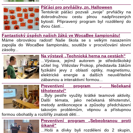
Páťáci pro prvňáčky, zn. Halloween
Tentokrát páťáci pozvali „svoje“ prvňáčky na
dobrodružnou cestu plnou nadpřirozených
bytostí. Připravený program byl rozdělený do
dvou částí...
Fantastický úspěch našich žáků ve WocaBee šampionátu!
Máme obrovskou radost! Naše škola se s velkým nasazením
zapojila do WocaBee šampionátu, soutěže v procvičování slovní
zásoby...
Na výstavě „Technická herna na cestách“
...Výstava, jejímž autorem je středoškolský
učitel Ing. Vítězslav Prokop, představila žákům
fyzikální jevy z oblastí optiky, magnetismu,
elektrické energie a dalších neuvěřitelně
zábavnou a interaktivní formou...
Preventivní program „ Nečekané
těhotenství“
...Byly pestře využity krátké teamové aktivity.
Další témata, jako nečekaná těhotenství,
metody antikoncepce a způsoby předcházení
takovým problémům, vtipnou a přístupnou
formou obohatily a rozšířily znalosti dětí...
Preventivní program „Sebeobranou proti
šikaně"
...Hoši a dívky byli rozděleni do 2 skupin,