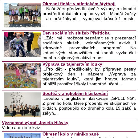
Okresní finále v atletickém čtyřboji
...Naši žáci předvedli skvělé výkony a domácí
prostředí dokázali naplno využít. Mladší žačky
...a starší žákyně ... vybojovali krásné 1. místo.
..
Den sociálních služeb Přešticka
...Žáci měli možnost seznámit se s prezentací
sociálních služeb, volnočasových aktivit i
zdravotně preventivních programů. Na
jednotlivých stanovištích si mohli vyzkoušet
mnoho zajímavých aktivit a her...
Výprava za tajemstvím louky
...Pro děti - předškoláky byl připraven pestrý
projektový den s názvem „Výprava za
tajemstvím louky“, který jim hravou formou
přiblížil prostředí školy i samotné učení...
Soutěž v anglickém hláskování
...soutěž v anglickém hláskování „SPELLING“.
Z prvního kola, které proběhlo ve skupinách ve
třídách, postoupilo do druhého kola 19 žáků a
žákyň...
Významné výročí Josefa Hlávky
Video a on-line kvíz
Okresní kolo v minikopané