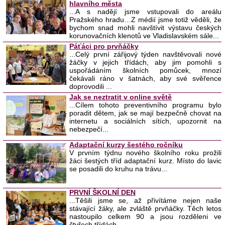
hlavního města
...A s nadějí jsme vstupovali do areálu
Pražského hradu…Z médií jsme totiž věděli, že
bychom snad mohli navštívit výstavu českých
korunovačních klenotů ve Vladislavském sále...
Páťáci pro prvňáčky
...Celý první zářijový týden navštěvovali nové
žáčky v jejich třídách, aby jim pomohli s
uspořádáním školních pomůcek, mnozí
čekávali ráno v šatnách, aby své svěřence
doprovodili ...
Jak se neztratit v online světě
...Cílem tohoto preventivního programu bylo
poradit dětem, jak se mají bezpečně chovat na
internetu a sociálních sítích, upozornit na
nebezpečí...
Adaptační kurzy šestého ročníku
V prvním týdnu nového školního roku prožili
žáci šestých tříd adaptační kurz. Místo do lavic
se posadili do kruhu na trávu...
PRVNÍ ŠKOLNÍ DEN
...Těšili jsme se, až přivítáme nejen naše
stávající žáky, ale zvláště prvňáčky. Těch letos
nastoupilo celkem 90 a jsou rozděleni ve
čtyřech třídách...