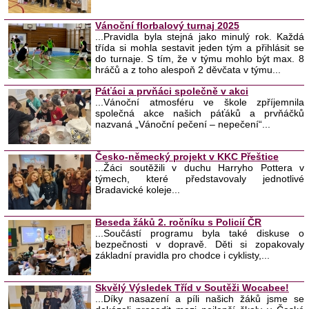
Vánoční florbalový turnaj 2025
...Pravidla byla stejná jako minulý rok. Každá
třída si mohla sestavit jeden tým a přihlásit se
do turnaje. S tím, že v týmu mohlo být max. 8
hráčů a z toho alespoň 2 děvčata v týmu...
Páťáci a prvňáci společně v akci
...Vánoční atmosféru ve škole zpříjemnila
společná akce našich páťáků a prvňáčků
nazvaná „Vánoční pečení – nepečení“...
Česko-německý projekt v KKC Přeštice
...Žáci soutěžili v duchu Harryho Pottera v
týmech, které představovaly jednotlivé
Bradavické koleje...
Beseda žáků 2. ročníku s Policií ČR
...Součástí programu byla také diskuse o
bezpečnosti v dopravě. Děti si zopakovaly
základní pravidla pro chodce i cyklisty,...
Skvělý Výsledek Tříd v Soutěži Wocabee!
...Díky nasazení a píli našich žáků jsme se