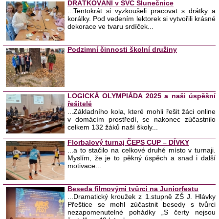
DRÁTKOVÁNÍ v SVČ Slunečnice
...Tentokrát si vyzkoušeli pracovat s drátky a
korálky. Pod vedením lektorek si vytvořili krásné
dekorace ve tvaru srdíček...
Podzimní činnosti školní družiny
LOGICKÁ OLYMPIÁDA 2025 a naši úspěšní
řešitelé
...Základního kola, které mohli řešit žáci online
v domácím prostředí, se nakonec zúčastnilo
celkem 132 žáků naší školy...
Florbalový turnaj ČEPS CUP – DÍVKY
...a to stačilo na celkové druhé místo v turnaji.
Myslím, že je to pěkný úspěch a snad i další
motivace...
Beseda filmovými tvůrci na Juniorfestu
...Dramatický kroužek z 1.stupně ZŠ J. Hlávky
Přeštice se mohl zúčastnit besedy s tvůrci
nezapomenutelné pohádky „S čerty nejsou