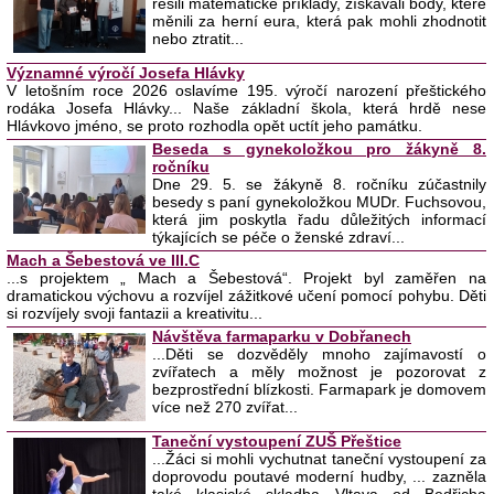
řešili matematické příklady, získávali body, které
měnili za herní eura, která pak mohli zhodnotit
nebo ztratit...
Významné výročí Josefa Hlávky
V letošním roce 2026 oslavíme 195. výročí narození přeštického
rodáka Josefa Hlávky... Naše základní škola, která hrdě nese
Hlávkovo jméno, se proto rozhodla opět uctít jeho památku.
Beseda s gynekoložkou pro žákyně 8.
ročníku
Dne 29. 5. se žákyně 8. ročníku zúčastnily
besedy s paní gynekoložkou MUDr. Fuchsovou,
která jim poskytla řadu důležitých informací
týkajících se péče o ženské zdraví...
Mach a Šebestová ve III.C
...s projektem „ Mach a Šebestová“. Projekt byl zaměřen na
dramatickou výchovu a rozvíjel zážitkové učení pomocí pohybu. Děti
si rozvíjely svoji fantazii a kreativitu...
Návštěva farmaparku v Dobřanech
...Děti se dozvěděly mnoho zajímavostí o
zvířatech a měly možnost je pozorovat z
bezprostřední blízkosti. Farmapark je domovem
více než 270 zvířat...
Taneční vystoupení ZUŠ Přeštice
...Žáci si mohli vychutnat taneční vystoupení za
doprovodu poutavé moderní hudby, ... zazněla