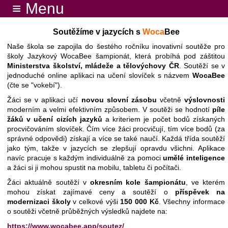
≡ Menu
Soutěžíme v jazycích s
Woca
Bee
Naše škola se zapojila do šestého ročníku inovativní soutěže pro
školy Jazykový WocaBee šampionát, která probíhá pod záštitou
Ministerstva školství, mládeže a tělovýchovy ČR
. Soutěží se v
jednoduché online aplikaci na učení slovíček s názvem
WocaBee
(čte se "vokebí").
Žáci se v aplikaci učí
novou slovní zásobu
včetně
výslovnosti
moderním a velmi efektivním způsobem. V soutěži se hodnotí
píle
žáků v učení cizích jazyků
a kriteriem je počet bodů získaných
procvičováním slovíček. Čím více žáci procvičují, tím více bodů (za
správné odpovědi) získají a více se také naučí. Každá třída soutěží
jako tým, takže v jazycích se zlepšují opravdu všichni. Aplikace
navíc pracuje s každým individuálně za pomoci
umělé inteligence
a žáci si ji mohou spustit na mobilu, tabletu či počítači.
Žáci aktuálně soutěží v
okresním kole šampionátu
, ve kterém
mohou získat zajímavé ceny a soutěží o
příspěvek na
modernizaci školy
v celkové výši
150 000 Kč
. Všechny informace
o soutěži včetně průběžných výsledků najdete na:
https://www.wocabee.app/soutez/