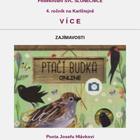
Poděkování SVČ SLUNEČNICE
4. ročník na Karlštejně
V Í C E
ZAJÍMAVOSTI
Pocta Josefu Hlávkovi