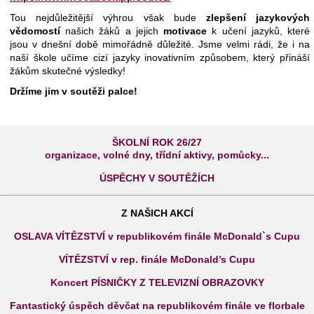
Tou nejdůležitější výhrou však bude
zlepšení jazykových
vědomostí
našich žáků a jejich
motivace
k učení jazyků, které
jsou v dnešní době mimořádně důležité. Jsme velmi rádi, že i na
naší škole učíme cizí jazyky inovativním způsobem, který přináší
žákům skutečné výsledky!
Držíme jim v soutěži palce!
ŠKOLNÍ ROK 26/27
organizace, volné dny, třídní aktivy, pomůcky...
ÚSPĚCHY V SOUTĚŽÍCH
Z NAŠICH AKCÍ
OSLAVA VÍTĚZSTVÍ v republikovém finále McDonald`s Cupu
VÍTĚZSTVÍ v rep. finále McDonald’s Cupu
Koncert PÍSNIČKY Z TELEVIZNÍ OBRAZOVKY
Fantastický úspěch děvčat na republikovém finále ve florbale