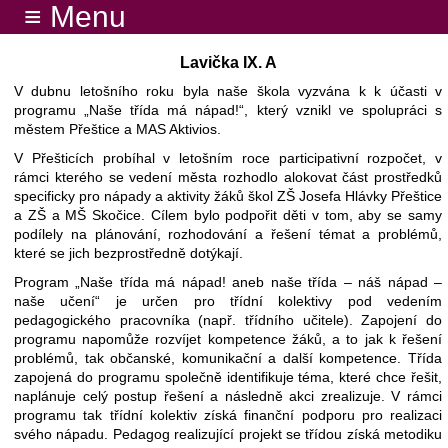
≡ Menu
Lavička IX. A
V dubnu letošního roku byla naše škola vyzvána k k účasti v
programu „Naše třída má nápad!“, který vznikl ve spolupráci s
městem Přeštice a MAS Aktivios.
V Přešticích probíhal v letošním roce participativní rozpočet, v
rámci kterého se vedení města rozhodlo alokovat část prostředků
specificky pro nápady a aktivity žáků škol ZŠ Josefa Hlávky Přeštice
a ZŠ a MŠ Skočice. Cílem bylo podpořit děti v tom, aby se samy
podílely na plánování, rozhodování a řešení témat a problémů,
které se jich bezprostředně dotýkají.
Program „Naše třída má nápad! aneb naše třída – náš nápad –
naše učení“ je určen pro třídní kolektivy pod vedením
pedagogického pracovníka (např. třídního učitele). Zapojení do
programu napomůže rozvíjet kompetence žáků, a to jak k řešení
problémů, tak občanské, komunikační a další kompetence. Třída
zapojená do programu společně identifikuje téma, které chce řešit,
naplánuje celý postup řešení a následně akci zrealizuje. V rámci
programu tak třídní kolektiv získá finanční podporu pro realizaci
svého nápadu. Pedagog realizující projekt se třídou získá metodiku