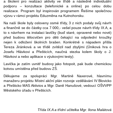
a školení pro realizaci aktivity ve třídě a následně individuální
podporu – konzultace (telefonické a online) po celou dobu
realizace. Program byl inspirován programem Řešíme společnou
výzvu v rámci projektu Eduzměna na Kutnohorsku.
Na naší škole byly osloveny osmé třídy, 3 z nich podaly svůj návrh
a finančně se do částky cca 7 000,- vešel pouze návrh třídy IX.A, a
to s návrhem na instalaci lavičky (buď staré, opravené nebo nové)
před budovu tělocvičen pro děti čekající na odpolední kroužky
nejen k odložení školních brašen. Konkrétně s nápadem přišla
Tereza Jiránková a ve třídě zvítězil nad zbylými (Úniková hra o
Josefu Hlávkovi a Přešticích, naučná stezka kolem školy o J.
Hlávkovi a nebo aplikace s výukovými testy).
Lavička je zatím uvnitř budovy jako fotopoit, pak bude chemickou
kotvou umístěna před budovu ZŠ.
Děkujeme za spolupráci Mgr. Martině Naxerové, hlavnímu
manažeru projektu Místní akční plán rozvoje vzdělávání IV Blovicko
a Přešticko MAS Aktivios a Mgr. Daně Hanušové, vedoucí OŠVVPP
Městského úřadu v Přešticích.
Třída IX.A a třídní učitelka Mgr. Ilona Malátová