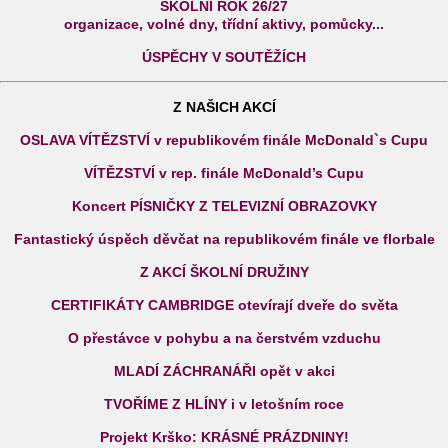
ŠKOLNÍ ROK 26/27
organizace, volné dny, třídní aktivy, pomůcky...
ÚSPĚCHY V SOUTĚŽÍCH
Z NAŠICH AKCÍ
OSLAVA VÍTĚZSTVÍ v republikovém finále McDonald`s Cupu
VÍTĚZSTVÍ v rep. finále McDonald’s Cupu
Koncert PÍSNIČKY Z TELEVIZNÍ OBRAZOVKY
Fantastický úspěch děvčat na republikovém finále ve florbale
Z AKCÍ ŠKOLNÍ DRUŽINY
CERTIFIKÁTY CAMBRIDGE otevírají dveře do světa
O přestávce v pohybu a na čerstvém vzduchu
MLADÍ ZÁCHRANÁŘI opět v akci
TVOŘÍME Z HLÍNY i v letošním roce
Projekt Krško: KRÁSNÉ PRÁZDNINY!