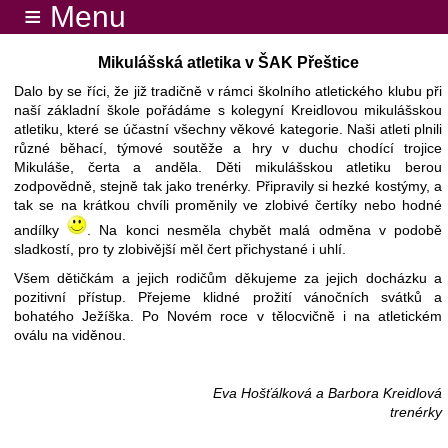
≡ Menu
Mikulášská atletika v ŠAK Přeštice
Dalo by se říci, že již tradičně v rámci školního atletického klubu při
naší základní škole pořádáme s kolegyní Kreidlovou mikulášskou
atletiku, které se účastní všechny věkové kategorie. Naši atleti plnili
různé běhací, týmové soutěže a hry v duchu chodící trojice
Mikuláše, čerta a anděla. Děti mikulášskou atletiku berou
zodpovědně, stejně tak jako trenérky. Připravily si hezké kostýmy, a
tak se na krátkou chvíli proměnily ve zlobivé čertíky nebo hodné
andílky
. Na konci nesměla chybět malá odměna v podobě
sladkostí, pro ty zlobivější měl čert přichystané i uhlí.
Všem dětičkám a jejich rodičům děkujeme za jejich docházku a
pozitivní přístup. Přejeme klidné prožití vánočních svátků a
bohatého Ježíška. Po Novém roce v tělocvičně i na atletickém
oválu na viděnou.
Eva Hošťálková a Barbora Kreidlová
trenérky