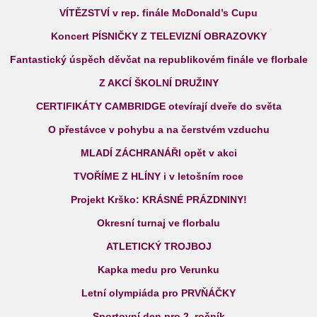
VÍTĚZSTVÍ v rep. finále McDonald’s Cupu
Koncert PÍSNIČKY Z TELEVIZNÍ OBRAZOVKY
Fantastický úspěch děvčat na republikovém finále ve florbale
Z AKCÍ ŠKOLNÍ DRUŽINY
CERTIFIKÁTY CAMBRIDGE otevírají dveře do světa
O přestávce v pohybu a na čerstvém vzduchu
MLADÍ ZÁCHRANÁŘI opět v akci
TVOŘÍME Z HLÍNY i v letošním roce
Projekt Krško: KRÁSNÉ PRÁZDNINY!
Okresní turnaj ve florbalu
ATLETICKÝ TROJBOJ
Kapka medu pro Verunku
Letní olympiáda pro PRVŇÁČKY
Sportovní den pro 2. ročník