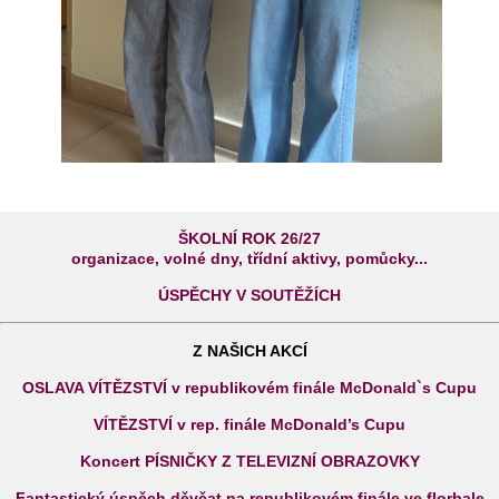
ŠKOLNÍ ROK 26/27
organizace, volné dny, třídní aktivy, pomůcky...
ÚSPĚCHY V SOUTĚŽÍCH
Z NAŠICH AKCÍ
OSLAVA VÍTĚZSTVÍ v republikovém finále McDonald`s Cupu
VÍTĚZSTVÍ v rep. finále McDonald’s Cupu
Koncert PÍSNIČKY Z TELEVIZNÍ OBRAZOVKY
Fantastický úspěch děvčat na republikovém finále ve florbale