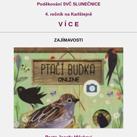
Poděkování SVČ SLUNEČNICE
4. ročník na Karlštejně
V Í C E
ZAJÍMAVOSTI
Pocta Josefu Hlávkovi