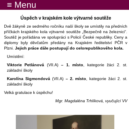
≡ Menu
Úspěch v krajském kole výtvarné soutěže
Dvě žákyně ze sedmého ročníku naší školy se umístily na předních
příčkách krajského kola výtvarné soutěže „Bezpečně na železnici“.
Soutěž je pořádána ve spolupráci s Policií České republiky. Ceny a
diplomy byly děvčatům předány na Krajském ředitelství PČR v
Plzni.
Jejich práce dále postupují do celorepublikového kola.
Umístění:
Viktorie Petlánová
(VII.A)
– 1. místo
, kategorie žáci 2. st.
základní školy
Karolína Sigmondová
(VII.A)
– 2. místo
, kategorie žáci 2. st.
základní školy
Velká gratulace k úspěchu!
Mgr. Magdaléna Trhlíková, vyučující VV