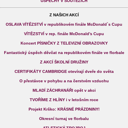
ÚSPĚCHY V SOUTĚŽÍCH
Z NAŠICH AKCÍ
OSLAVA VÍTĚZSTVÍ v republikovém finále McDonald`s Cupu
VÍTĚZSTVÍ v rep. finále McDonald’s Cupu
Koncert PÍSNIČKY Z TELEVIZNÍ OBRAZOVKY
Fantastický úspěch děvčat na republikovém finále ve florbale
Z AKCÍ ŠKOLNÍ DRUŽINY
CERTIFIKÁTY CAMBRIDGE otevírají dveře do světa
O přestávce v pohybu a na čerstvém vzduchu
MLADÍ ZÁCHRANÁŘI opět v akci
TVOŘÍME Z HLÍNY i v letošním roce
Projekt Krško: KRÁSNÉ PRÁZDNINY!
Okresní turnaj ve florbalu
ATLETICKÝ TROJBOJ