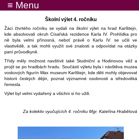
≡ Menu
Školní výlet 4. ročníku
Žáci čtvrtého ročníku se vydali na školní výlet na hrad Karlštejn,
kde absolvovali okruh Císařská rezidence Karla IV. Prohlídka pro
ně byla velmi přínosná, neboť právě o Karlu IV. se učili ve
vlastivědě, a tak mohli využít své znalosti a odpovídat na otázky
paní průvodkyně.
Třídy měly možnost navštívit také Studniční a Hodinovou věž a
projít se po hradbách hradu. Součástí výletu byla i návštěva muzea
voskových figurín Wax museum Karlštejn, kde děti mohly objevovat
historii českých dějin, poznat významné osobnosti a středověká
řemesla.
Výlet byl velmi vydařený a všichni si ho užili.
Za kolektiv vyučujících 4. ročníku Mgr. Kateřina Hrabětová