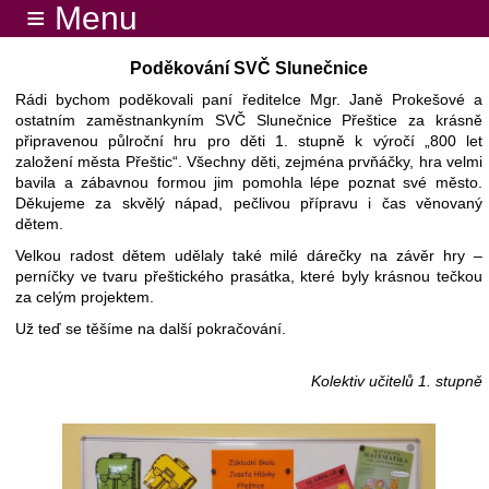
≡ Menu
Poděkování SVČ Slunečnice
Rádi bychom poděkovali paní ředitelce Mgr. Janě Prokešové a
ostatním zaměstnankyním SVČ Slunečnice Přeštice za krásně
připravenou půlroční hru pro děti 1. stupně k výročí „800 let
založení města Přeštic“. Všechny děti, zejména prvňáčky, hra velmi
bavila a zábavnou formou jim pomohla lépe poznat své město.
Děkujeme za skvělý nápad, pečlivou přípravu i čas věnovaný
dětem.
Velkou radost dětem udělaly také milé dárečky na závěr hry –
perníčky ve tvaru přeštického prasátka, které byly krásnou tečkou
za celým projektem.
Už teď se těšíme na další pokračování.
Kolektiv učitelů 1. stupně