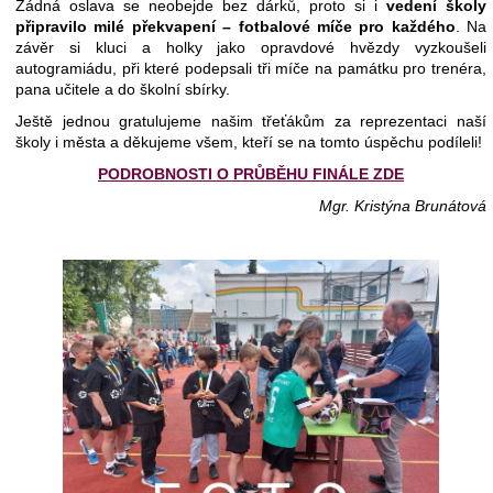
Žádná oslava se neobejde bez dárků, proto si i
vedení školy
připravilo milé překvapení – fotbalové míče pro každého
. Na
závěr si kluci a holky jako opravdové hvězdy vyzkoušeli
autogramiádu, při které podepsali tři míče na památku pro trenéra,
pana učitele a do školní sbírky.
Ještě jednou gratulujeme našim třeťákům za reprezentaci naší
školy i města a děkujeme všem, kteří se na tomto úspěchu podíleli!
PODROBNOSTI O PRŮBĚHU FINÁLE ZDE
Mgr. Kristýna Brunátová