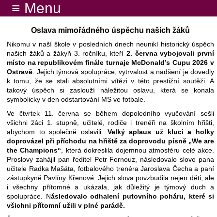
≡ Menu
Oslava mimořádného úspěchu našich žáků
Nikomu v naší škole v posledních dnech neunikl historický úspěch
našich žáků a žákyň 3. ročníku, kteří
2. června vybojovali první
místo na republikovém finále turnaje McDonald’s Cupu 2026 v
Ostravě
. Jejich týmová spolupráce, vytrvalost a nadšení je dovedly
k tomu, že se stali absolutními vítězi v této prestižní soutěži. A
takový úspěch si zaslouží náležitou oslavu, která se konala
symbolicky v den odstartování MS ve fotbale.
Ve čtvrtek 11. června se během dopoledního vyučování sešli
všichni žáci 1. stupně, učitelé, rodiče i trenéři na školním hřišti,
abychom to společně oslavili.
Velký aplaus už kluci a holky
doprovázel při příchodu na hřiště za doprovodu písně „We are
the Champions“
, která dokreslila dojemnou atmosféru celé akce.
Proslovy zahájil pan ředitel Petr Fornouz, následovalo slovo pana
učitele Radka Mašáta, fotbalového trenéra Jaroslava Čecha a paní
zástupkyně Pavlíny Křenové. Jejich slova povzbudila nejen děti, ale
i všechny přítomné a ukázala, jak důležitý je týmový duch a
spolupráce. N
ásledovalo odhalení putovního poháru, které si
všichni přítomní užili v plné parádě.