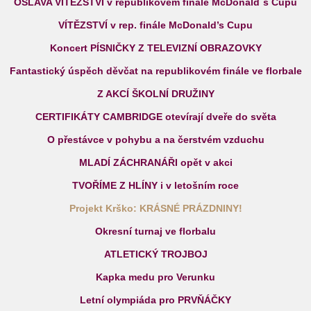
OSLAVA VÍTĚZSTVÍ v republikovém finále McDonald`s Cupu
VÍTĚZSTVÍ v rep. finále McDonald’s Cupu
Koncert PÍSNIČKY Z TELEVIZNÍ OBRAZOVKY
Fantastický úspěch děvčat na republikovém finále ve florbale
Z AKCÍ ŠKOLNÍ DRUŽINY
CERTIFIKÁTY CAMBRIDGE otevírají dveře do světa
O přestávce v pohybu a na čerstvém vzduchu
MLADÍ ZÁCHRANÁŘI opět v akci
TVOŘÍME Z HLÍNY i v letošním roce
Projekt Krško: KRÁSNÉ PRÁZDNINY!
Okresní turnaj ve florbalu
ATLETICKÝ TROJBOJ
Kapka medu pro Verunku
Letní olympiáda pro PRVŇÁČKY