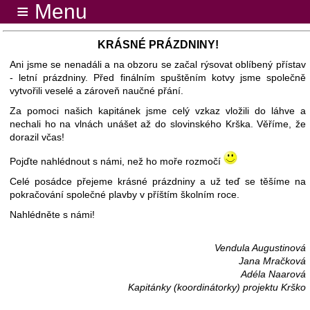
≡ Menu
KRÁSNÉ PRÁZDNINY!
Ani jsme se nenadáli a na obzoru se začal rýsovat oblíbený přístav
- letní prázdniny. Před finálním spuštěním kotvy jsme společně
vytvořili veselé a zároveň naučné přání.
Za pomoci našich kapitánek jsme celý vzkaz vložili do láhve a
nechali ho na vlnách unášet až do slovinského Krška. Věříme, že
dorazil včas!
Pojďte nahlédnout s námi, než ho moře rozmočí
Celé posádce přejeme krásné prázdniny a už teď se těšíme na
pokračování společné plavby v příštím školním roce.
Nahlédněte s námi!
Vendula Augustinová
Jana Mračková
Adéla Naarová
Kapitánky (koordinátorky) projektu Krško