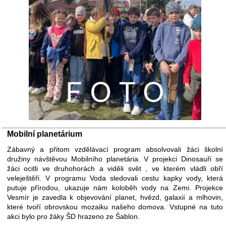
Mobilní planetárium
Zábavný a přitom vzdělávací program absolvovali žáci školní
družiny návštěvou Mobilního planetária. V projekci Dinosauři se
žáci ocitli ve druhohorách a viděli svět , ve kterém vládli obří
veleještěři. V programu Voda sledovali cestu kapky vody, která
putuje přírodou, ukazuje nám koloběh vody na Zemi. Projekce
Vesmír je zavedla k objevování planet, hvězd, galaxií a mlhovin,
které tvoří obrovskou mozaiku našeho domova. Vstupné na tuto
akci bylo pro žáky ŠD hrazeno ze Šablon.