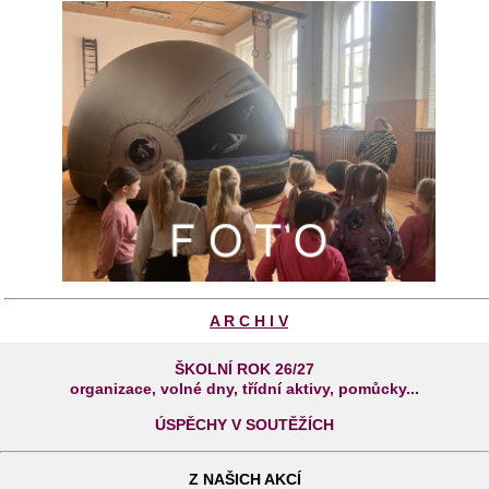
A R C H I V
ŠKOLNÍ ROK 26/27
organizace, volné dny, třídní aktivy, pomůcky...
ÚSPĚCHY V SOUTĚŽÍCH
Z NAŠICH AKCÍ