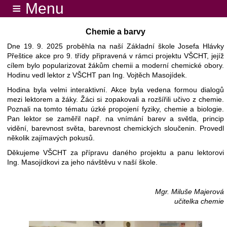
≡ Menu
Chemie a barvy
Dne 19. 9. 2025 proběhla na naší Základní škole Josefa Hlávky
Přeštice akce pro 9. třídy připravená v rámci projektu VŠCHT, jejíž
cílem bylo popularizovat žákům chemii a moderní chemické obory.
Hodinu vedl lektor z VŠCHT pan Ing. Vojtěch Masojídek.
Hodina byla velmi interaktivní. Akce byla vedena formou dialogů
mezi lektorem a žáky. Žáci si zopakovali a rozšířili učivo z chemie.
Poznali na tomto tématu úzké propojení fyziky, chemie a biologie.
Pan lektor se zaměřil např. na vnímání barev a světla, princip
vidění, barevnost světa, barevnost chemických sloučenin. Provedl
několik zajímavých pokusů.
Děkujeme VŠCHT za přípravu daného projektu a panu lektorovi
Ing. Masojídkovi za jeho návštěvu v naší škole.
Mgr. Miluše Majerová
učitelka chemie