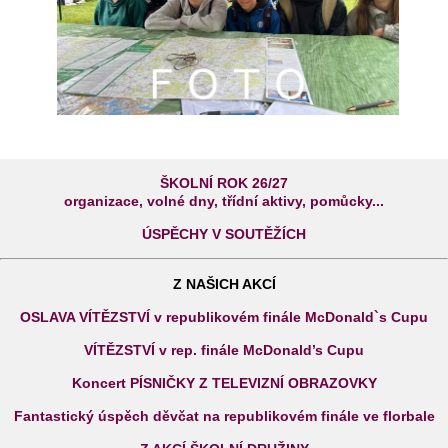
ŠKOLNÍ ROK 26/27
organizace, volné dny, třídní aktivy, pomůcky...
ÚSPĚCHY V SOUTĚŽÍCH
Z NAŠICH AKCÍ
OSLAVA VÍTĚZSTVÍ v republikovém finále McDonald`s Cupu
VÍTĚZSTVÍ v rep. finále McDonald’s Cupu
Koncert PÍSNIČKY Z TELEVIZNÍ OBRAZOVKY
Fantastický úspěch děvčat na republikovém finále ve florbale