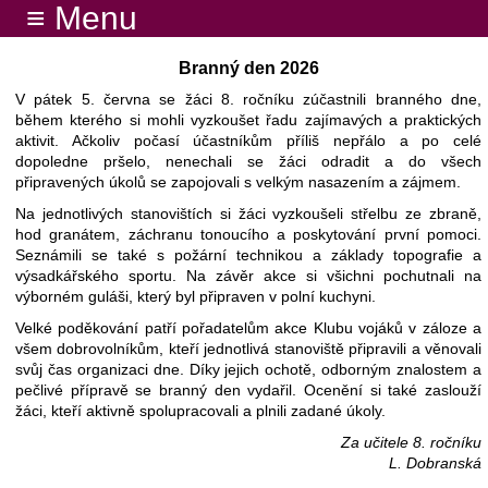
≡ Menu
Branný den 2026
V pátek 5. června se žáci 8. ročníku zúčastnili branného dne,
během kterého si mohli vyzkoušet řadu zajímavých a praktických
aktivit. Ačkoliv počasí účastníkům příliš nepřálo a po celé
dopoledne pršelo, nenechali se žáci odradit a do všech
připravených úkolů se zapojovali s velkým nasazením a zájmem.
Na jednotlivých stanovištích si žáci vyzkoušeli střelbu ze zbraně,
hod granátem, záchranu tonoucího a poskytování první pomoci.
Seznámili se také s požární technikou a základy topografie a
výsadkářského sportu. Na závěr akce si všichni pochutnali na
výborném guláši, který byl připraven v polní kuchyni.
Velké poděkování patří pořadatelům akce Klubu vojáků v záloze a
všem dobrovolníkům, kteří jednotlivá stanoviště připravili a věnovali
svůj čas organizaci dne. Díky jejich ochotě, odborným znalostem a
pečlivé přípravě se branný den vydařil. Ocenění si také zaslouží
žáci, kteří aktivně spolupracovali a plnili zadané úkoly.
Za učitele 8. ročníku
L. Dobranská