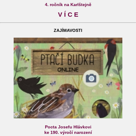
4. ročník na Karlštejně
V Í C E
ZAJÍMAVOSTI
Pocta Josefu Hlávkovi
ke 190. výročí narození