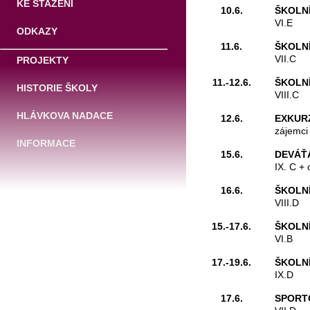
KE STAŽENÍ
10.6.
ŠKOLNÍ
VI.E
ODKAZY
11.6.
ŠKOLNÍ
VII.C
PROJEKTY
11.-12.6.
ŠKOLNÍ
HISTORIE ŠKOLY
VIII.C
HLÁVKOVA NADACE
12.6.
EXKUR
zájemci 
INFORMACE
15.6.
DEVÁŤÁ
IX. C + 
16.6.
ŠKOLNÍ
VIII.D
15.-17.6.
ŠKOLNÍ
VI.B
17.-19.6.
ŠKOLNÍ
IX.D
17.6.
SPORTO