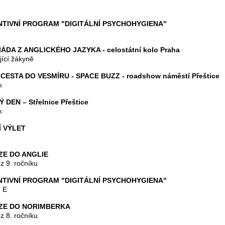
TIVNÍ PROGRAM "DIGITÁLNÍ PSYCHOHYGIENA"
ÁDA Z ANGLICKÉHO JAZYKA - celostátní kolo Praha
jící žákyně
CESTA DO VESMÍRU - SPACE BUZZ - roadshow náměstí Přeštice
k
 DEN – Střelnice Přeštice
k
 VÝLET
ZE DO ANGLIE
z 9. ročníku
TIVNÍ PROGRAM "DIGITÁLNÍ PSYCHOHYGIENA"
, E
ZE DO NORIMBERKA
z 8. ročníku