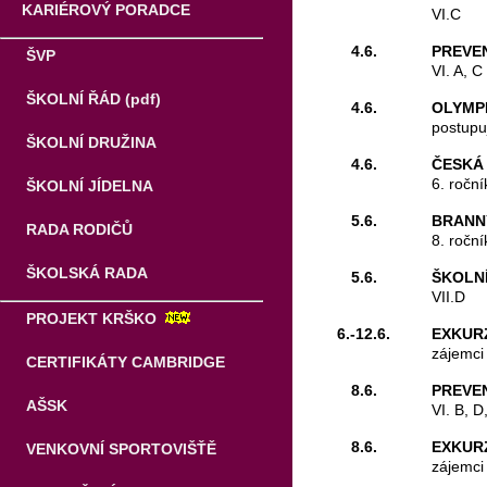
KARIÉROVÝ PORADCE
VI.C
4.6.
PREVEN
ŠVP
VI. A, C
ŠKOLNÍ ŘÁD (pdf)
4.6.
OLYMPI
postupu
ŠKOLNÍ DRUŽINA
4.6.
ČESKÁ 
6. roční
ŠKOLNÍ JÍDELNA
5.6.
BRANNÝ
RADA RODIČŮ
8. roční
ŠKOLSKÁ RADA
5.6.
ŠKOLNÍ
VII.D
PROJEKT KRŠKO
6.-12.6.
EXKUR
zájemci 
CERTIFIKÁTY CAMBRIDGE
8.6.
PREVEN
AŠSK
VI. B, D
8.6.
EXKUR
VENKOVNÍ SPORTOVIŠŤĚ
zájemci 