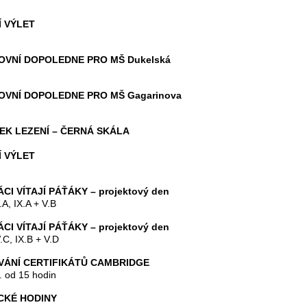
 VÝLET
OVNÍ DOPOLEDNE PRO MŠ Dukelská
OVNÍ DOPOLEDNE PRO MŠ Gagarinova
EK LEZENÍ – ČERNÁ SKÁLA
 VÝLET
CI VÍTAJÍ PÁŤÁKY – projektový den
.A, IX.A + V.B
CI VÍTAJÍ PÁŤÁKY – projektový den
.C, IX.B + V.D
VÁNÍ CERTIFIKÁTŮ CAMBRIDGE
st. od 15 hodin
CKÉ HODINY