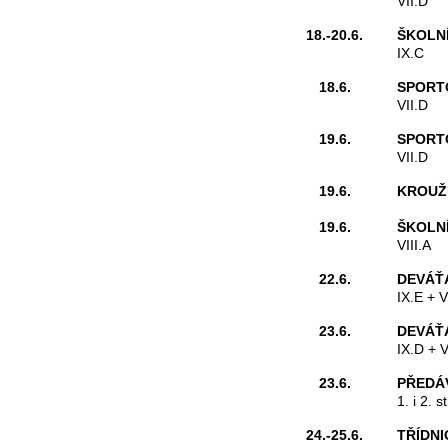
VII.D
18.-20.6.
ŠKOLNÍ
IX.C
18.6.
SPORT
VII.D
19.6.
SPORT
VII.D
19.6.
KROUŽ
19.6.
ŠKOLNÍ
VIII.A
22.6.
DEVÁŤÁ
IX.E + V
23.6.
DEVÁŤÁ
IX.D + V
23.6.
PŘEDÁ
1. i 2. 
24.-25.6.
TŘÍDNI