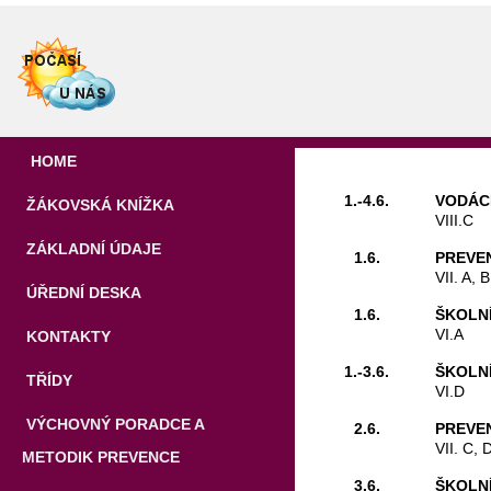
HOME
1.-4.6.
VODÁC
ŽÁKOVSKÁ KNÍŽKA
VIII.C
ZÁKLADNÍ ÚDAJE
1.6.
PREVE
VII. A, B
ÚŘEDNÍ DESKA
1.6.
ŠKOLNÍ
VI.A
KONTAKTY
1.-3.6.
ŠKOLNÍ
TŘÍDY
VI.D
VÝCHOVNÝ PORADCE A
2.6.
PREVE
VII. C, 
METODIK PREVENCE
3.6.
ŠKOLNÍ