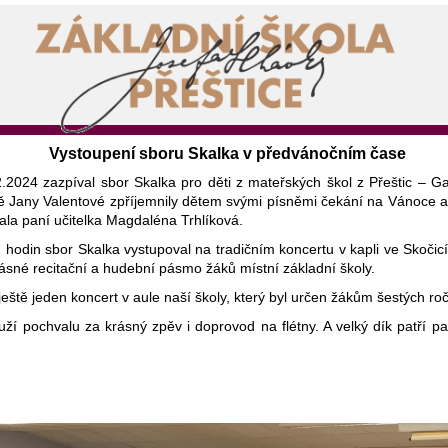
Vystoupení sboru Skalka v předvánočním čase
.2024 zazpíval sbor Skalka pro děti z mateřských škol z Přeštic – 
 Jany Valentové zpříjemnily dětem svými písněmi čekání na Vánoce a 
vala paní učitelka Magdaléna Trhlíková.
hodin sbor Skalka vystupoval na tradičním koncertu v kapli ve Skočic
ásné recitační a hudební pásmo žáků místní základní školy.
ještě jeden koncert v aule naší školy, který byl určen žákům šestých ro
ží pochvalu za krásný zpěv i doprovod na flétny. A velký dík patří pan