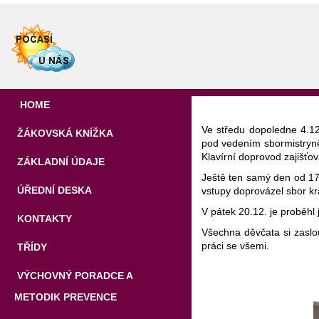
HOME
Ve středu dopoledne 4.12
ŽÁKOVSKÁ KNÍŽKA
pod vedením sbormistryně
Klavírní doprovod zajišťo
ZÁKLADNÍ ÚDAJE
Ještě ten samý den od 17 
ÚŘEDNÍ DESKA
vstupy doprovázel sbor kr
V pátek 20.12. je proběhl 
KONTAKTY
Všechna děvčata si zaslou
práci se všemi.
TŘÍDY
VÝCHOVNÝ PORADCE A
METODIK PREVENCE