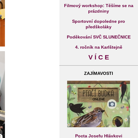
Filmový workshop: Těšíme se na
prázdniny
Sportovní dopoledne pro
předškoláky
Poděkování SVČ SLUNEČNICE
4. ročník na Karlštejně
V Í C E
ZAJÍMAVOSTI
Pocta Josefu Hlávkovi