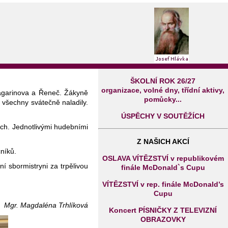
ŠKOLNÍ ROK 26/27
organizace, volné dny, třídní aktivy,
Gagarinova a Řeneč. Žákyně
pomůcky...
všechny svátečně naladily.
ÚSPĚCHY V SOUTĚŽÍCH
ích. Jednotlivými hudebními
Z NAŠICH AKCÍ
čníků.
OSLAVA VÍTĚZSTVÍ v republikovém
í sbormistryni za trpělivou
finále McDonald`s Cupu
VÍTĚZSTVÍ v rep. finále McDonald’s
Cupu
Mgr. Magdaléna Trhlíková
Koncert PÍSNIČKY Z TELEVIZNÍ
OBRAZOVKY