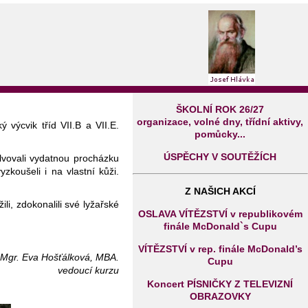
ŠKOLNÍ ROK 26/27
organizace, volné dny, třídní aktivy,
výcvik tříd VII.B a VII.E.
pomůcky...
ÚSPĚCHY V SOUTĚŽÍCH
vovali vydatnou procházku
zkoušeli i na vlastní kůži.
Z NAŠICH AKCÍ
li, zdokonalili své lyžařské
OSLAVA VÍTĚZSTVÍ v republikovém
finále McDonald`s Cupu
VÍTĚZSTVÍ v rep. finále McDonald’s
Mgr. Eva Hošťálková, MBA.
Cupu
vedoucí kurzu
Koncert PÍSNIČKY Z TELEVIZNÍ
OBRAZOVKY