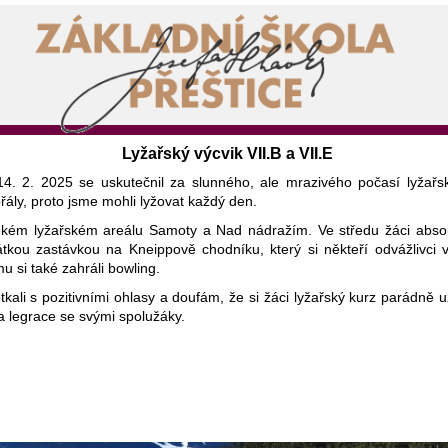
Lyžařský výcvik VII.B a VII.E
4. 2. 2025 se uskutečnil za slunného, ale mrazivého počasí lyžařský 
ly, proto jsme mohli lyžovat každý den.
ekém lyžařském areálu Samoty a Nad nádražím. Ve středu žáci absol
tkou zastávkou na Kneippově chodníku, který si někteří odvážlivci vy
 si také zahráli bowling.
ali s pozitivními ohlasy a doufám, že si žáci lyžařský kurz parádně uži
ta legrace se svými spolužáky.