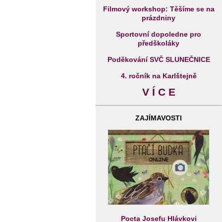
Filmový workshop: Těšíme se na
prázdniny
Sportovní dopoledne pro
předškoláky
Poděkování SVČ SLUNEČNICE
4. ročník na Karlštejně
V Í C E
ZAJÍMAVOSTI
Pocta Josefu Hlávkovi