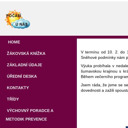
HOME
V termínu od 10. 2. do 1
ŽÁKOVSKÁ KNÍŽKA
Sněhové podmínky nám přá
ZÁKLADNÍ ÚDAJE
Výuka probíhala v nedal
šumavskou krajinou s krá
ÚŘEDNÍ DESKA
Během večerního programu
Jsem ráda, že jsme se setk
KONTAKTY
dovednosti a zažili spous
TŘÍDY
VÝCHOVNÝ PORADCE A
METODIK PREVENCE