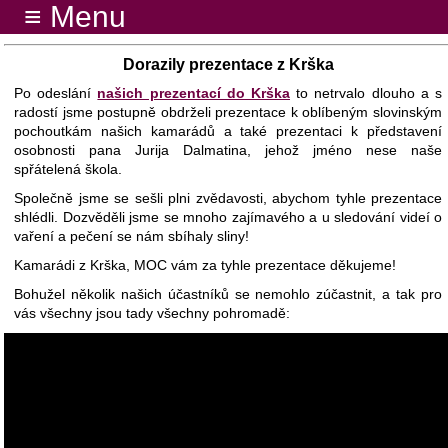
≡ Menu
Dorazily prezentace z Krška
Po odeslání
našich prezentací do Krška
to netrvalo dlouho a s
radostí jsme postupně obdrželi prezentace k oblíbeným slovinským
pochoutkám našich kamarádů a také prezentaci k představení
osobnosti pana Jurija Dalmatina, jehož jméno nese naše
spřátelená škola.
Společně jsme se sešli plni zvědavosti, abychom tyhle prezentace
shlédli. Dozvěděli jsme se mnoho zajímavého a u sledování videí o
vaření a pečení se nám sbíhaly sliny!
Kamarádi z Krška, MOC vám za tyhle prezentace děkujeme!
Bohužel několik našich účastníků se nemohlo zúčastnit, a tak pro
vás všechny jsou tady všechny pohromadě: