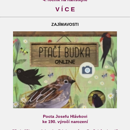
V Í C E
ZAJÍMAVOSTI
Pocta Josefu Hlávkovi
ke 190. výročí narození