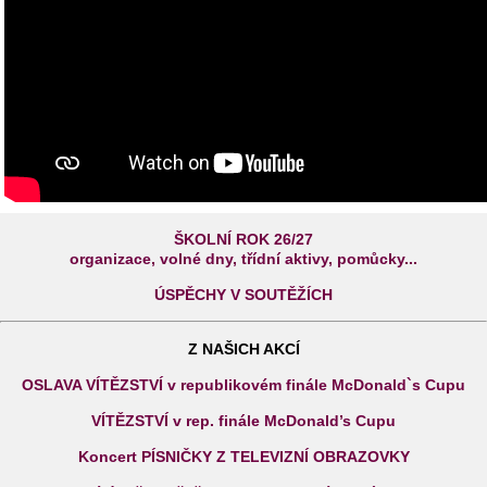
ŠKOLNÍ ROK 26/27
organizace, volné dny, třídní aktivy, pomůcky...
ÚSPĚCHY V SOUTĚŽÍCH
Z NAŠICH AKCÍ
OSLAVA VÍTĚZSTVÍ v republikovém finále McDonald`s Cupu
VÍTĚZSTVÍ v rep. finále McDonald’s Cupu
Koncert PÍSNIČKY Z TELEVIZNÍ OBRAZOVKY