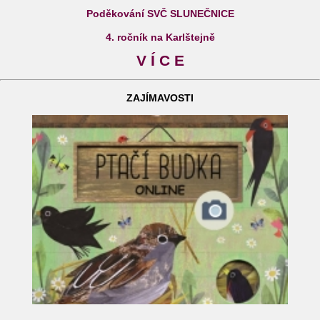
Poděkování SVČ SLUNEČNICE
4. ročník na Karlštejně
V Í C E
ZAJÍMAVOSTI