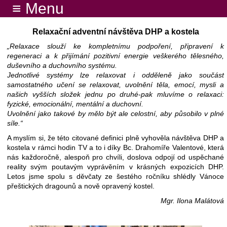
≡ Menu
Relaxační adventní návštěva DHP a kostela
„Relaxace slouží ke kompletnímu podpoření, připravení k
regeneraci a k přijímání pozitivní energie veškerého tělesného,
duševního a duchovního systému.
Jednotlivé systémy lze relaxovat i odděleně jako součást
samostatného učení se relaxovat, uvolnění těla, emocí, mysli a
našich vyšších složek jednu po druhé-pak mluvíme o relaxaci:
fyzické, emocionální, mentální a duchovní.
Uvolnění jako takové by mělo být ale celostní, aby působilo v plné
síle.“
A myslím si, že této citované definici plně vyhověla návštěva DHP a
kostela v rámci hodin TV a to i díky Bc. Drahomíře Valentové, která
nás každoročně, alespoň pro chvíli, doslova odpojí od uspěchané
reality svým poutavým vyprávěním v krásných expozicích DHP.
Letos jsme spolu s děvčaty ze šestého ročníku shlédly Vánoce
přeštických dragounů a nově opravený kostel.
Mgr. Ilona Malátová