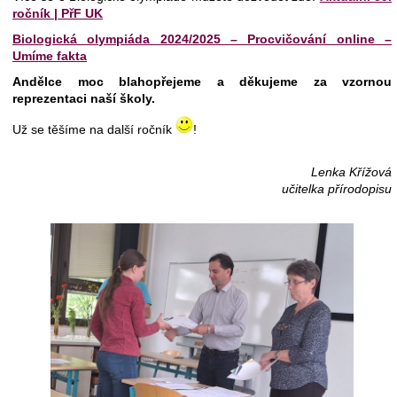
ročník | PřF UK
Biologická olympiáda 2024/2025 – Procvičování online –
Umíme fakta
Andělce moc blahopřejeme a děkujeme za vzornou
reprezentaci naší školy.
Už se těšíme na další ročník
!
Lenka Křížová
učitelka přírodopisu