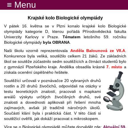
≡ Menu
Krajské kolo Biologické olympiády
V pátek 16. května se v Plzni konalo krajské kolo Biologické
olympiády kategorie D, kterou pořádá Přírodovědecká fakulta
Univerzity Karlovy v Praze.
Tématem
letošního 59. ročníku
Biologické olympiády
byla OBRANA
.
Naši školu vzorně reprezentovala
Anděla Balounová ze VII.A
.
Konkurence byla veliká, soutěžilo celkem 21 žáků. Ze základních
škol se soutěže zúčastnilo sedm soutěžících a čtrnáct studentů bylo
z gymnázií Plzeňského kraje. Andělka obsadila krásné
7. místo
a
získala ocenění úspěšného řešitele.
Soutěžící určovali v poznávačce 20 vybraných druhů
rostlin a 20 druhů živočichů, odpovídali na otázky v
testu teoretických znalostí, pracovali s mapkami
areálů výskytu určitých živočišných druhů, své
znalosti a dovednosti aplikovali při řešení mnoha
zajímavých, avšak již tradičně náročných úkolů.
Součástí klání byla i praktická část. V této části si
soutěžící ověřili, jak dokáží pracovat s mikroskopem.
Více se o Biologické olympiádě můžete dozvědět zde:
Aktuální 59.