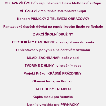
OSLAVA VÍTĚZSTVÍ v republikovém finále McDonald`s Cupu
VÍTĚZSTVÍ v rep. finále McDonald’s Cupu
Koncert PÍSNIČKY Z TELEVIZNÍ OBRAZOVKY
Fantastický úspěch děvčat na republikovém finále ve florbale
Z AKCÍ ŠKOLNÍ DRUŽINY
CERTIFIKÁTY CAMBRIDGE otevírají dveře do světa
O přestávce v pohybu a na čerstvém vzduchu
MLADÍ ZÁCHRANÁŘI opět v akci
TVOŘÍME Z HLÍNY i v letošním roce
Projekt Krško: KRÁSNÉ PRÁZDNINY!
Okresní turnaj ve florbalu
ATLETICKÝ TROJBOJ
Kapka medu pro Verunku
Letní olympiáda pro PRVŇÁČKY