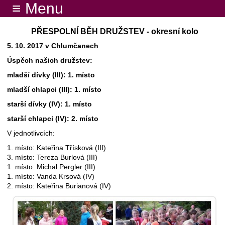
≡ Menu
PŘESPOLNÍ BĚH DRUŽSTEV - okresní kolo
5. 10. 2017 v Chlumčanech
Úspěch našich družstev:
mladší dívky (III): 1. místo
mladší chlapci (III): 1. místo
starší dívky (IV): 1. místo
starší chlapci (IV): 2. místo
V jednotlivcích:
1. místo: Kateřina Třísková (III)
3. místo: Tereza Burlová (III)
1. místo: Michal Pergler (III)
1. místo: Vanda Krsová (IV)
2. místo: Kateřina Burianová (IV)