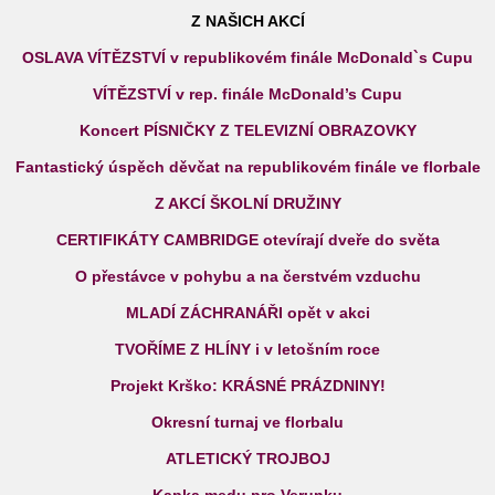
Z NAŠICH AKCÍ
OSLAVA VÍTĚZSTVÍ v republikovém finále McDonald`s Cupu
VÍTĚZSTVÍ v rep. finále McDonald’s Cupu
Koncert PÍSNIČKY Z TELEVIZNÍ OBRAZOVKY
Fantastický úspěch děvčat na republikovém finále ve florbale
Z AKCÍ ŠKOLNÍ DRUŽINY
CERTIFIKÁTY CAMBRIDGE otevírají dveře do světa
O přestávce v pohybu a na čerstvém vzduchu
MLADÍ ZÁCHRANÁŘI opět v akci
TVOŘÍME Z HLÍNY i v letošním roce
Projekt Krško: KRÁSNÉ PRÁZDNINY!
Okresní turnaj ve florbalu
ATLETICKÝ TROJBOJ