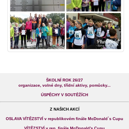
ŠKOLNÍ ROK 26/27
organizace, volné dny, třídní aktivy, pomůcky...
ÚSPĚCHY V SOUTĚŽÍCH
Z NAŠICH AKCÍ
OSLAVA VÍTĚZSTVÍ v republikovém finále McDonald`s Cupu
VÍTĚZSTVÍ v rep. finále McDonald’s Cupu