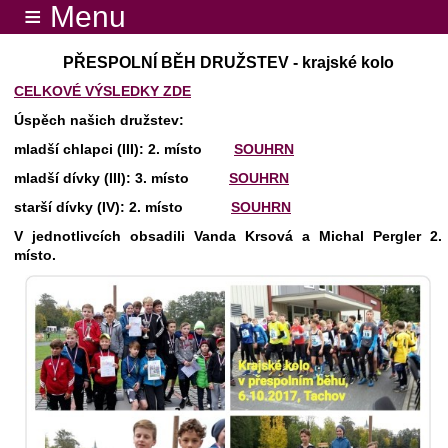
≡ Menu
PŘESPOLNÍ BĚH DRUŽSTEV - krajské kolo
CELKOVÉ VÝSLEDKY ZDE
Úspěch našich družstev:
mladší chlapci (III): 2. místo
SOUHRN
mladší dívky (III): 3. místo
SOUHRN
starší dívky (IV): 2. místo
SOUHRN
V jednotlivcích obsadili Vanda Krsová a Michal Pergler 2.
místo.